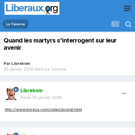
La Taverne
Quand les martyrs s'interrogent sur leur
avenir
Par
Librekom
25 janvier 2008
dans
La Taverne
Librekom
Posté
25 janvier 2008
http://www.koreus.com/video/postal.html