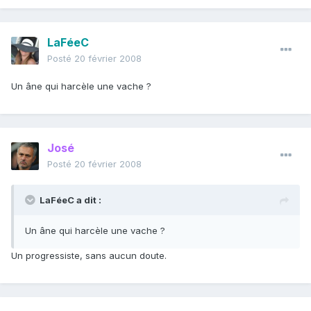
LaFéeC
Posté
20 février 2008
Un âne qui harcèle une vache ?
José
Posté
20 février 2008
LaFéeC a dit :
Un âne qui harcèle une vache ?
Un progressiste, sans aucun doute.