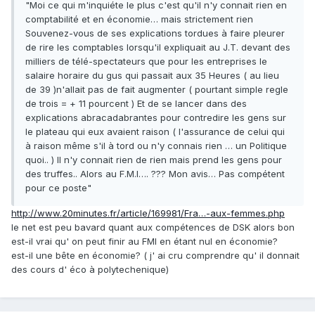
"Moi ce qui m'inquiéte le plus c'est qu'il n'y connait rien en
comptabilité et en économie… mais strictement rien
Souvenez-vous de ses explications tordues à faire pleurer
de rire les comptables lorsqu'il expliquait au J.T. devant des
milliers de télé-spectateurs que pour les entreprises le
salaire horaire du gus qui passait aux 35 Heures ( au lieu
de 39 )n'allait pas de fait augmenter ( pourtant simple regle
de trois = + 11 pourcent ) Et de se lancer dans des
explications abracadabrantes pour contredire les gens sur
le plateau qui eux avaient raison ( l'assurance de celui qui
à raison même s'il à tord ou n'y connais rien … un Politique
quoi.. ) Il n'y connait rien de rien mais prend les gens pour
des truffes.. Alors au F.M.I…. ??? Mon avis… Pas compétent
pour ce poste"
http://www.20minutes.fr/article/169981/Fra…-aux-femmes.php
le net est peu bavard quant aux compétences de DSK alors bon
est-il vrai qu' on peut finir au FMI en étant nul en économie?
est-il une bête en économie? ( j' ai cru comprendre qu' il donnait
des cours d' éco à polytechenique)