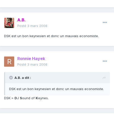
A.B.
Posté
3 mars 2008
DSK est un bon keynesien et donc un mauvais economiste.
Ronnie Hayek
Posté
3 mars 2008
A.B. a dit :
DSK est un bon keynesien et donc un mauvais economiste.
DSK =
D
J
S
ound of
K
eynes.