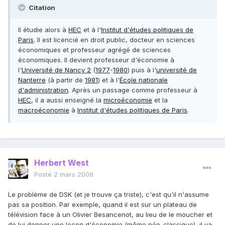
Citation
Il étudie alors à
HEC
et à l'
Institut d'études politiques de
Paris
. Il est licencié en droit public, docteur en sciences
économiques et professeur agrégé de sciences
économiques. Il devient professeur d'économie à
l'
Université de Nancy 2
(
1977
-
1980
) puis à l'
université de
Nanterre
(à partir de
1981
) et à l'
École nationale
d'administration
. Après un passage comme professeur à
HEC
, il a aussi enseigné la
microéconomie
et la
macroéconomie
à
Institut d'études politiques de Paris
.
Herbert West
Posté
2 mars 2008
Le problème de DSK (et je trouve ça triste), c'est qu'il n'assume
pas sa position. Par exemple, quand il est sur un plateau de
télévision face à un Olivier Besancenot, au lieu de le moucher et
de lui donner une leçon d'économie (même néo-classique), il va