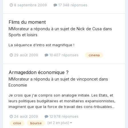
8 septembre 2009
17 348 réponses
Flims du moment
MMorateur
a répondu à un sujet de
Nick de Cusa
dans
Sports et loisirs
La séquence d'intro est magnifique !
29 août 2009
10 407 réponses
cinema
Armageddon économique ?
MMorateur
a répondu à un sujet de
vincponcet
dans
Economie
Je crois que j'ai compris son analogie initiale. Les Etats, et
leurs politiques budgétaires et monétaires expansionnistes,
imaginent que que la force de travail des cons-tribuables...
24 août 2009
12 978 réponses
(et 2 en plus)
crise
bourse