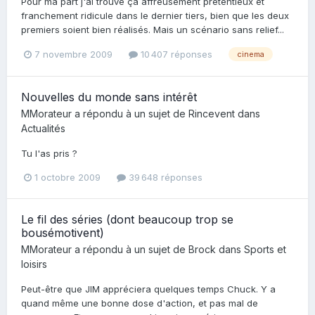
Pour ma part j'ai trouvé ça affreusement prétentieux et
franchement ridicule dans le dernier tiers, bien que les deux
premiers soient bien réalisés. Mais un scénario sans relief...
7 novembre 2009
10 407 réponses
cinema
Nouvelles du monde sans intérêt
MMorateur
a répondu à un sujet de
Rincevent
dans
Actualités
Tu l'as pris ?
1 octobre 2009
39 648 réponses
Le fil des séries (dont beaucoup trop se
bousémotivent)
MMorateur
a répondu à un sujet de
Brock
dans
Sports et
loisirs
Peut-être que JIM appréciera quelques temps Chuck. Y a
quand même une bonne dose d'action, et pas mal de