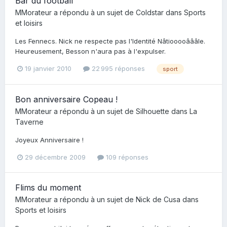
Bar du football
MMorateur
a répondu à un sujet de
Coldstar
dans
Sports
et loisirs
Les Fennecs. Nick ne respecte pas l'Identité Nâtiooooâââle.
Heureusement, Besson n'aura pas à l'expulser.
19 janvier 2010
22 995 réponses
sport
Bon anniversaire Copeau !
MMorateur
a répondu à un sujet de
Silhouette
dans
La
Taverne
Joyeux Anniversaire !
29 décembre 2009
109 réponses
Flims du moment
MMorateur
a répondu à un sujet de
Nick de Cusa
dans
Sports et loisirs