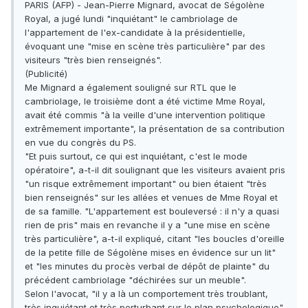
PARIS (AFP) - Jean-Pierre Mignard, avocat de Ségolène
Royal, a jugé lundi "inquiétant" le cambriolage de
l'appartement de l'ex-candidate à la présidentielle,
évoquant une "mise en scène très particulière" par des
visiteurs "très bien renseignés".
(Publicité)
Me Mignard a également souligné sur RTL que le
cambriolage, le troisième dont a été victime Mme Royal,
avait été commis "à la veille d'une intervention politique
extrêmement importante", la présentation de sa contribution
en vue du congrès du PS.
"Et puis surtout, ce qui est inquiétant, c'est le mode
opératoire", a-t-il dit soulignant que les visiteurs avaient pris
"un risque extrêmement important" ou bien étaient "très
bien renseignés" sur les allées et venues de Mme Royal et
de sa famille. "L'appartement est bouleversé : il n'y a quasi
rien de pris" mais en revanche il y a "une mise en scène
très particulière", a-t-il expliqué, citant "les boucles d'oreille
de la petite fille de Ségolène mises en évidence sur un lit"
et "les minutes du procès verbal de dépôt de plainte" du
précédent cambriolage "déchirées sur un meuble".
Selon l'avocat, "il y a là un comportement très troublant,
très inquiétant et très perturbant sur le plan psychologique"