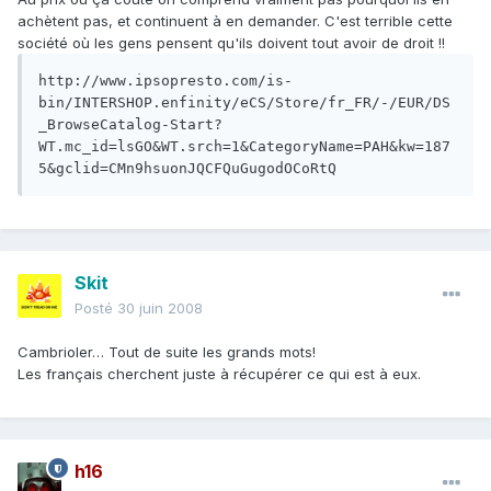
achètent pas, et continuent à en demander. C'est terrible cette
société où les gens pensent qu'ils doivent tout avoir de droit !!
http://www.ipsopresto.com/is-
bin/INTERSHOP.enfinity/eCS/Store/fr_FR/-/EUR/DS
_BrowseCatalog-Start?
WT.mc_id=lsGO&WT.srch=1&CategoryName=PAH&kw=187
5&gclid=CMn9hsuonJQCFQuGugodOCoRtQ
Skit
Posté
30 juin 2008
Cambrioler… Tout de suite les grands mots!
Les français cherchent juste à récupérer ce qui est à eux.
h16