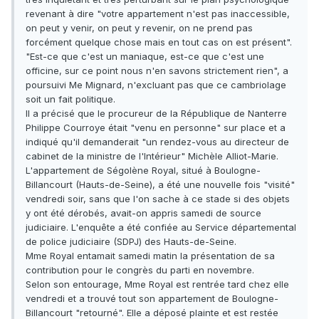
revenant à dire "votre appartement n'est pas inaccessible,
on peut y venir, on peut y revenir, on ne prend pas
forcément quelque chose mais en tout cas on est présent".
"Est-ce que c'est un maniaque, est-ce que c'est une
officine, sur ce point nous n'en savons strictement rien", a
poursuivi Me Mignard, n'excluant pas que ce cambriolage
soit un fait politique.
Il a précisé que le procureur de la République de Nanterre
Philippe Courroye était "venu en personne" sur place et a
indiqué qu'il demanderait "un rendez-vous au directeur de
cabinet de la ministre de l'Intérieur" Michèle Alliot-Marie.
L'appartement de Ségolène Royal, situé à Boulogne-
Billancourt (Hauts-de-Seine), a été une nouvelle fois "visité"
vendredi soir, sans que l'on sache à ce stade si des objets
y ont été dérobés, avait-on appris samedi de source
judiciaire. L'enquête a été confiée au Service départemental
de police judiciaire (SDPJ) des Hauts-de-Seine.
Mme Royal entamait samedi matin la présentation de sa
contribution pour le congrès du parti en novembre.
Selon son entourage, Mme Royal est rentrée tard chez elle
vendredi et a trouvé tout son appartement de Boulogne-
Billancourt "retourné". Elle a déposé plainte et est restée