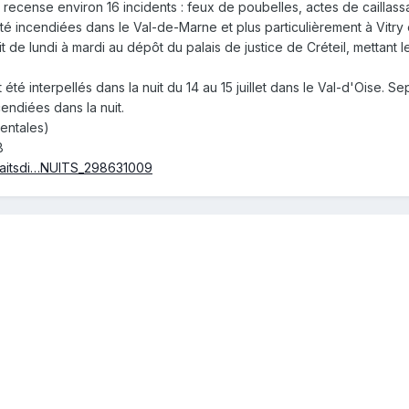
 recense environ 16 incidents : feux de poubelles, actes de caillassa
été incendiées dans le Val-de-Marne et plus particulièrement à Vitr
t de lundi à mardi au dépôt du palais de justice de Créteil, mettant 
té interpellés dans la nuit du 14 au 15 juillet dans le Val-d'Oise. S
cendiées dans la nuit.
entales)
8
o/faitsdi…NUITS_298631009