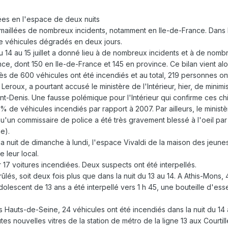
es en l'espace de deux nuits
é émaillées de nombreux incidents, notamment en Ile-de-France. Dans l
e véhicules dégradés en deux jours.
 14 au 15 juillet a donné lieu à de nombreux incidents et à de nomb
ce, dont 150 en Ile-de-France et 145 en province. Ce bilan vient alou
ès de 600 véhicules ont été incendiés et au total, 219 personnes ont
Leroux, a pourtant accusé le ministère de l'Intérieur, hier, de minim
Denis. Une fausse polémique pour l'Intérieur qui confirme ces chiff
 de véhicules incendiés par rapport à 2007. Par ailleurs, le ministèr
u'un commissaire de police a été très gravement blessé à l'oeil par 
e).
 nuit de dimanche à lundi, l'espace Vivaldi de la maison des jeunes a
e leur local.
r 17 voitures incendiées. Deux suspects ont été interpellés.
lés, soit deux fois plus que dans la nuit du 13 au 14. A Athis-Mons, 4
dolescent de 13 ans a été interpellé vers 1 h 45, une bouteille d'esse
Hauts-de-Seine, 24 véhicules ont été incendiés dans la nuit du 14 au
es nouvelles vitres de la station de métro de la ligne 13 aux Courtil