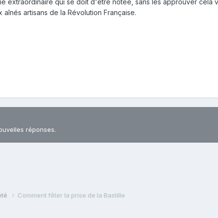
ie extraordinaire qui se doit d'être notée, sans les approuver cela va
x aînés artisans de la Révolution Française.
ouvelles réponses.
iété
Comment fêter la prise de la Bastille