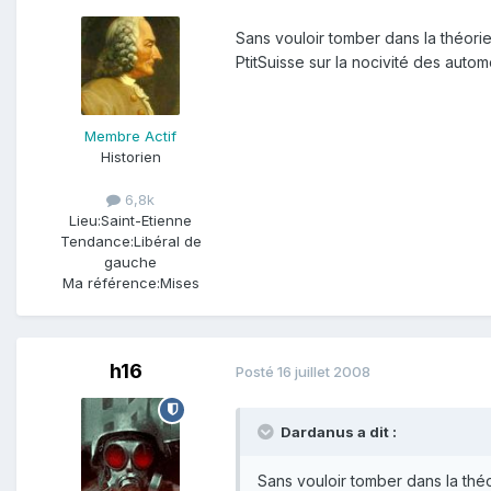
Sans vouloir tomber dans la théor
PtitSuisse sur la nocivité des autom
Membre Actif
Historien
6,8k
Lieu:
Saint-Etienne
Tendance:
Libéral de
gauche
Ma référence:
Mises
h16
Posté
16 juillet 2008
Dardanus a dit :
Sans vouloir tomber dans la thé