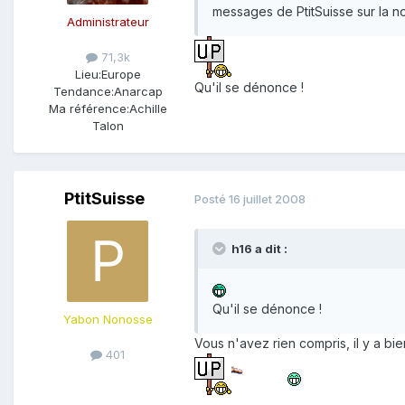
messages de PtitSuisse sur la n
Administrateur
71,3k
Lieu:
Europe
Qu'il se dénonce !
Tendance:
Anarcap
Ma référence:
Achille
Talon
PtitSuisse
Posté
16 juillet 2008
h16 a dit :
Qu'il se dénonce !
Yabon Nonosse
Vous n'avez rien compris, il y a bi
401