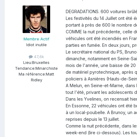
DEGRADATIONS. 600 voitures brûlé
Les festivités du 14 Juillet ont ét
portant à près de 600 le nombre d
COMME la nuit précédente, celle du
véhicules ont été incendiés en Fran
Membre Actif
Idiot inutile
parties en fumée. En deux jours, pr
Le secrétaire national du PS, Bruno 
47,6k
dimanche, notamment en Seine-Saint-
Lieu:
Bruxelles
mois de l'année, une baisse de 20 %
Tendance:
Minarchiste
de matériel pyrotechnique, après q
Ma référence:
Matt
policiers à Asnières (Hauts-de-Sein
Ridley
A Melun, en Seine-et-Marne, dans la
tout l'été, privant les adolescents d
Dans les Yvelines, on recensait hie
En Essonne, 22 véhicules ont été brû
à un local-poubelle. A Brunoy, un a
reprises depuis le 13 juillet.
Comme la nuit précédente, dans les 
week-end (lire ci-dessous). Les tout