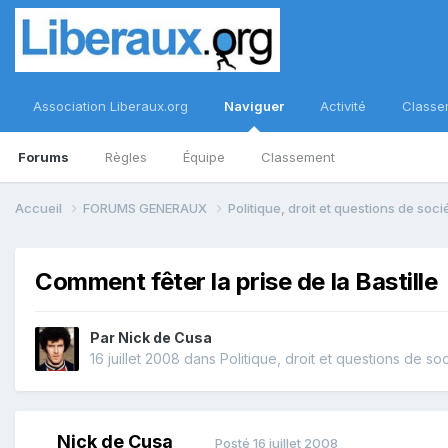
Association Liberaux.org
Naviguer
Activité
Classe
Forums
Règles
Équipe
Classement
Accueil
FORUMS GENERAUX
Politique, droit et questions de soc
Comment fêter la prise de la Bastille
Par
Nick de Cusa
16 juillet 2008
dans
Politique, droit et questions de so
Nick de Cusa
Posté
16 juillet 2008