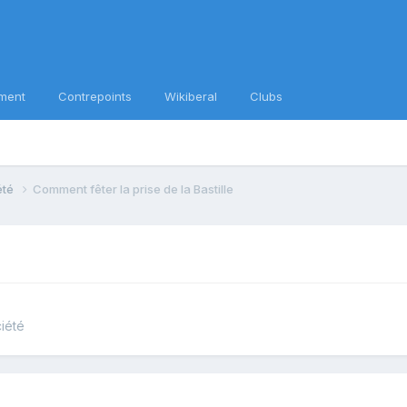
ment
Contrepoints
Wikiberal
Clubs
iété
Comment fêter la prise de la Bastille
ciété