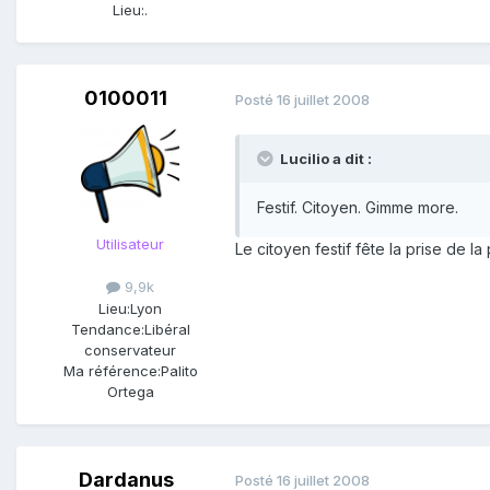
Lieu:
.
0100011
Posté
16 juillet 2008
Lucilio a dit :
Festif. Citoyen. Gimme more.
Utilisateur
Le citoyen festif fête la prise de la p
9,9k
Lieu:
Lyon
Tendance:
Libéral
conservateur
Ma référence:
Palito
Ortega
Dardanus
Posté
16 juillet 2008