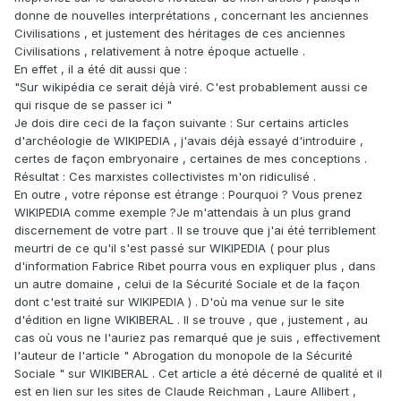
donne de nouvelles interprétations , concernant les anciennes
Civilisations , et justement des héritages de ces anciennes
Civilisations , relativement à notre époque actuelle .
En effet , il a été dit aussi que :
"Sur wikipédia ce serait déjà viré. C'est probablement aussi ce
qui risque de se passer ici "
Je dois dire ceci de la façon suivante : Sur certains articles
d'archéologie de WIKIPEDIA , j'avais déjà essayé d'introduire ,
certes de façon embryonaire , certaines de mes conceptions .
Résultat : Ces marxistes collectivistes m'on ridiculisé .
En outre , votre réponse est étrange : Pourquoi ? Vous prenez
WIKIPEDIA comme exemple ?Je m'attendais à un plus grand
discernement de votre part . Il se trouve que j'ai été terriblement
meurtri de ce qu'il s'est passé sur WIKIPEDIA ( pour plus
d'information Fabrice Ribet pourra vous en expliquer plus , dans
un autre domaine , celui de la Sécurité Sociale et de la façon
dont c'est traité sur WIKIPEDIA ) . D'où ma venue sur le site
d'édition en ligne WIKIBERAL . Il se trouve , que , justement , au
cas où vous ne l'auriez pas remarqué que je suis , effectivement
l'auteur de l'article " Abrogation du monopole de la Sécurité
Sociale " sur WIKIBERAL . Cet article a été décerné de qualité et il
est en lien sur les sites de Claude Reichman , Laure Allibert ,