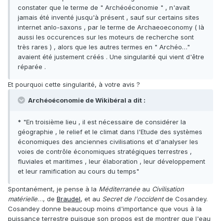
constater que le terme de " Archéoéconomie " , n'avait
jamais été inventé jusqu'à présent , sauf sur certains sites
internet anlo-saxons , par le terme de Archaeoeconomy ( là
aussi les occurences sur les moteurs de recherche sont
très rares ) , alors que les autres termes en " Archéo…"
avaient été justement créés . Une singularité qui vient d'être
réparée .
Et pourquoi cette singularité, à votre avis ?
Archéoéconomie de Wikibéral a dit :
* "En troisième lieu , il est nécessaire de considérer la
géographie , le relief et le climat dans l'Etude des systèmes
économiques des anciennes civilisations et d'analyser les
voies de contrôle économiques stratégiques terrestres ,
fluviales et maritimes , leur élaboration , leur développement
et leur ramification au cours du temps"
Spontanément, je pense à la
Méditerranée
au
Civilisation
matérielle
…, de
Braudel
, et au
Secret de l'occident
de Cosandey.
Cosandey donne beaucoup moins d'importance que vous à la
puissance terrestre puisque son propos est de montrer que l'eau