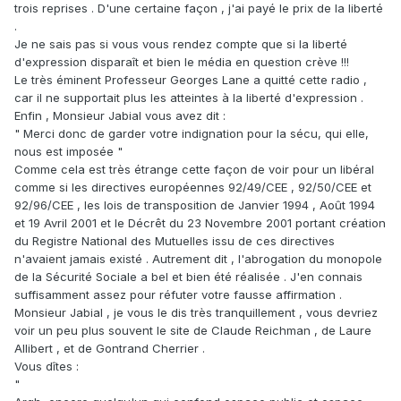
trois reprises . D'une certaine façon , j'ai payé le prix de la liberté
.
Je ne sais pas si vous vous rendez compte que si la liberté
d'expression disparaît et bien le média en question crève !!!
Le très éminent Professeur Georges Lane a quitté cette radio ,
car il ne supportait plus les atteintes à la liberté d'expression .
Enfin , Monsieur Jabial vous avez dit :
" Merci donc de garder votre indignation pour la sécu, qui elle,
nous est imposée "
Comme cela est très étrange cette façon de voir pour un libéral
comme si les directives européennes 92/49/CEE , 92/50/CEE et
92/96/CEE , les lois de transposition de Janvier 1994 , Août 1994
et 19 Avril 2001 et le Décrêt du 23 Novembre 2001 portant création
du Registre National des Mutuelles issu de ces directives
n'avaient jamais existé . Autrement dit , l'abrogation du monopole
de la Sécurité Sociale a bel et bien été réalisée . J'en connais
suffisamment assez pour réfuter votre fausse affirmation .
Monsieur Jabial , je vous le dis très tranquillement , vous devriez
voir un peu plus souvent le site de Claude Reichman , de Laure
Allibert , et de Gontrand Cherrier .
Vous dîtes :
"