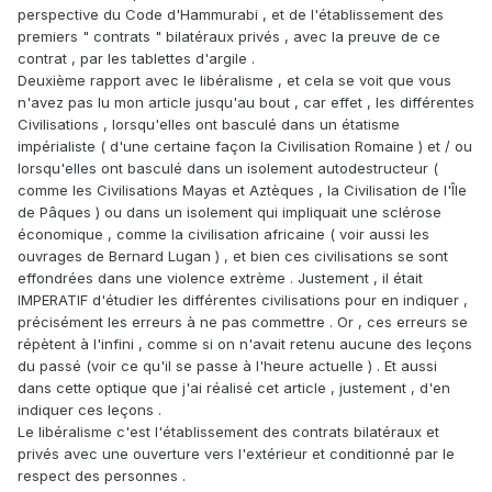
perspective du Code d'Hammurabi , et de l'établissement des
premiers " contrats " bilatéraux privés , avec la preuve de ce
contrat , par les tablettes d'argile .
Deuxième rapport avec le libéralisme , et cela se voit que vous
n'avez pas lu mon article jusqu'au bout , car effet , les différentes
Civilisations , lorsqu'elles ont basculé dans un étatisme
impérialiste ( d'une certaine façon la Civilisation Romaine ) et / ou
lorsqu'elles ont basculé dans un isolement autodestructeur (
comme les Civilisations Mayas et Aztèques , la Civilisation de l'Île
de Pâques ) ou dans un isolement qui impliquait une sclérose
économique , comme la civilisation africaine ( voir aussi les
ouvrages de Bernard Lugan ) , et bien ces civilisations se sont
effondrées dans une violence extrème . Justement , il était
IMPERATIF d'étudier les différentes civilisations pour en indiquer ,
précisément les erreurs à ne pas commettre . Or , ces erreurs se
répètent à l'infini , comme si on n'avait retenu aucune des leçons
du passé (voir ce qu'il se passe à l'heure actuelle ) . Et aussi
dans cette optique que j'ai réalisé cet article , justement , d'en
indiquer ces leçons .
Le libéralisme c'est l'établissement des contrats bilatéraux et
privés avec une ouverture vers l'extérieur et conditionné par le
respect des personnes .