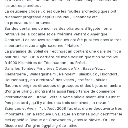
les autres planètes .
La deuxième chose , c'est que les fouilles archéologiques ont
rudement progressé depuis Braudel , Cosandey etc…
La preuve ou les preuves :
Sur des centaines de momies des pharaons d'Egypte , on a
retrouvé de la cocaine et de l'héroine venant d'Amérique
Centrale . Les preuves scientifiques ont été publiées dans la très
importante revue anglo-saxonne " Nature " .
La pyramide du Soleil de Téotihuacan contient une dalle de mica
noir de 8 m2 . Or la carrière de mica noir en question se trouve …
à 4000 Kilomètres de Téotihuacan , au Brésil .
Dans les Tombes Princières Celtes de Vix , Basse-Yutz ,
Kleinarperle , Waldagasheim , Reinheim , Bliesblück , Hochdorf ,
Heunenburg , on a retrouvé des vases , cratères , situles ,
flacons d'origines étrusques et grecques et des bijoux en ambre
d'origine viking , montrant là aussi l'importance de commerce
international en Europe , vers le Vème siècle avant Jésus-Christ .
Pas plus tard , qu'il y a deux ou trois semaines , la revue "
Sciences et Avenir " , d'Août 2008 fait état d'une découverte très
importante : on a retrouvé un Disque en bronze pour déchiffrer le
ciel appelé le Disque de Chevroches , dans la Nièvre . Or , ce
Disque est d'origine égypto-gréco-latine .