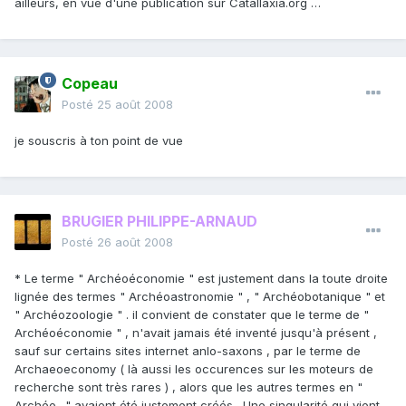
ailleurs, en vue d'une publication sur Catallaxia.org …
Copeau
Posté
25 août 2008
je souscris à ton point de vue
BRUGIER PHILIPPE-ARNAUD
Posté
26 août 2008
* Le terme " Archéoéconomie " est justement dans la toute droite
lignée des termes " Archéoastronomie " , " Archéobotanique " et
" Archéozoologie " . il convient de constater que le terme de "
Archéoéconomie " , n'avait jamais été inventé jusqu'à présent ,
sauf sur certains sites internet anlo-saxons , par le terme de
Archaeoeconomy ( là aussi les occurences sur les moteurs de
recherche sont très rares ) , alors que les autres termes en "
Archéo…" avaient été justement créés . Une singularité qui vient