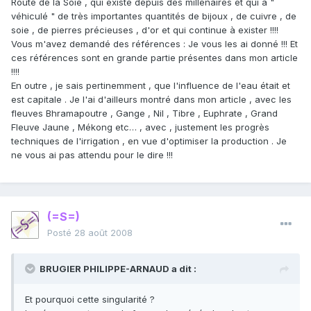
Route de la Soie , qui existe depuis des millénaires et qui a "
véhiculé " de très importantes quantités de bijoux , de cuivre , de
soie , de pierres précieuses , d'or et qui continue à exister !!!!
Vous m'avez demandé des références : Je vous les ai donné !!! Et
ces références sont en grande partie présentes dans mon article
!!!!
En outre , je sais pertinemment , que l'influence de l'eau était et
est capitale . Je l'ai d'ailleurs montré dans mon article , avec les
fleuves Bhramapoutre , Gange , Nil , Tibre , Euphrate , Grand
Fleuve Jaune , Mékong etc… , avec , justement les progrès
techniques de l'irrigation , en vue d'optimiser la production . Je
ne vous ai pas attendu pour le dire !!!
(=S=)
Posté
28 août 2008
BRUGIER PHILIPPE-ARNAUD a dit :
Et pourquoi cette singularité ?