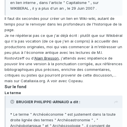
en lien interne , dans l'article " Capitalisme " , sur
WIKIBERAL , il y a plus d'un an , le 29 Juin 2007 .
Il faut dix secondes pour créer un lien en Wiki-wiki, autant de
temps pour le renvoyer dans les profondeurs de l'historique de la
page.
Je ne répèterai pas ce que j'ai déjà écrit : plutôt que sur Wikibéral
qui n'a pas vocation (de ce que j'en ai compris) à accueillir des
productions originales, moi qui vais commencer à m'intéresser un
peu plus à l'économie antique avec les lectures de M.I.
Rostovtzeff ou d'
Alain Bresson
, j'attends avec impatience de
pouvoir lire une version à la ponctuation corrigée, aux références
bibliographiques plus précises, enrichie des commentaires,
critiques ou pistes qui pourront provenir de cette discussion,…
mais sur Catallaxia.org. A voir avec Copeau.
Sur le fond
Le terme
BRUGIER PHILIPPE-ARNAUD a dit :
* Le terme " Archéoéconomie " est justement dans la toute
droite lignée des termes " Archéoastronomie " , "
Archéobotanique " et " Archéozoologie " . il convient de