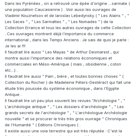
Dans les Pyrénées , on a retrouvé une épée d'origine …sarmate (
une population Caucasienne ) . Voir aussi les ouvrages de
Vladimir Kouznetsov et de Iaroslav Lebedynsky ( " Les Alains " , "
Les Saces " , " Les Sarmattes " , " Les Nomades " ) de la
Collection Errance et tous les autres ouvrages de cette Collection
. Ces ouvrages montrent déjà l'importance du commerce
international , dans les Temps Anciens . Je sais de quoi je parle :
Je les ai !!!!
Il faudrait lire aussi " Les Mayas " de Arthur Desmarest , qui
montre aussi l'importance des relations économiques et
commerciales en Méso-Amérique ( mais , obsidienne , coton
etc…) .
Il faudrait lire aussi " Pain , bière , et toutes bonnes choses " (
Collection du Rocher ) de Madeleine Péters-Destéract qui fait une
étude très poussée du système économique , dans l'Egypte
Antique .
Il faudrait lire un peu plus souvent les revues "Archéologia " , "
L'archéologie antique " , " Les dossiers d'archéologie " , " Les
grands secrets de l'archéologie " , " L'archéologue Archéologie
nouvelle " et se procurer le très très gros ouvrage " Chroniques
de l'Humanité " ( Editions Chroniques ) .
Il existe aussi une voie terrestre qui est très réputée : C'est la