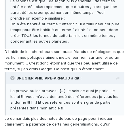
La réponse est que , de façon plus générale , des termes
ont été créés plus rapidement que d'autres , alors que l'on
aurait dû les créer quasiment en même temps . Pour
prendre un exemple similaire :
On a été habitué au terme " atterrir " . Il a fallu beaucoup de
temps pour être habitué au terme " alunir " et on peut donc
créer TOUS les termes de cette famille , en même temps ,
concernant les autres planètes .
D'habitude les chercheurs sont aussi friands de néologismes que
les hommes politiques aiment mettre leur nom sur une loi ou un
monument … C'est donc étonnant que très peu aient utilisé ce
terme, si j'en crois Google. Ce n'est qu'un étonnement.
BRUGIER PHILIPPE-ARNAUD a dit :
La preuve ou les preuves : […] Je sais de quoi je parle : je
les ai !!!! Vous m'avez demandé des références : je vous les
ai donné !!! […] Et ces références sont en grande partie
présentes dans mon article !!!!
Je demandais plus des notes de bas de page pour indiquer
clairement la paternité de certaines généralisations, qu'un