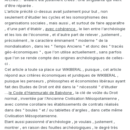
d'être réparée .
L'article précité ci-dessus avait justement pour but , non
seulement d'étudier les cycles et les isomorphismes des
organisations sociales , mais aussi , et surtout de faire apparaître
, d'une part d'établir ,
avec cohérence
, le lien entre l'archéologie
et les lois de l'économie , et d'autre part de relever , justement ,
précisément , le caractère éminament " moderne " de la
mondialisation , dans les " Temps Anciens " et donc des " tracés
géo-économiques " , que l'on utilise actuellement , sans parfois
que l'on se rende compte des origines archéologiques de celles-
ci .
Cet article a toute sa place sur WIKIBERAL , puisque , cet article
répond aux critères économiques et juridiques de WIKIBERAL ,
puisque les penseurs , philosophes et économistes libéraux ayant
fait des Etudes de Droit ont été dans la " nécessité " d'étudier
….
le Code d'Hammurabi de Babylone
, la clé de voûte du Droit
normal , inventée par l'Ancienne Civilisation Mésopotamienne ,
avec comme corollaire les établissements de contrats réalisés
dans des " boules " et / ou tablettes d'argiles , dans cette même
Civilisation Mésopotamienne.
Etant aussi passionné d'archéologie , je voulais , justement ,
montrer , en raison des fouilles archéologiques , le degré très