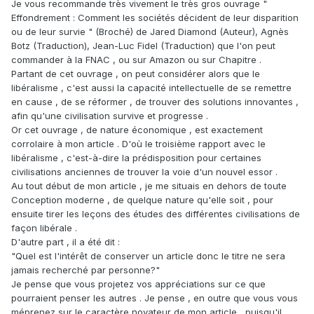
Je vous recommande très vivement le très gros ouvrage "
Effondrement : Comment les sociétés décident de leur disparition
ou de leur survie " (Broché) de Jared Diamond (Auteur), Agnès
Botz (Traduction), Jean-Luc Fidel (Traduction) que l'on peut
commander à la FNAC , ou sur Amazon ou sur Chapitre .
Partant de cet ouvrage , on peut considérer alors que le
libéralisme , c'est aussi la capacité intellectuelle de se remettre
en cause , de se réformer , de trouver des solutions innovantes ,
afin qu'une civilisation survive et progresse .
Or cet ouvrage , de nature économique , est exactement
corrolaire à mon article . D'où le troisième rapport avec le
libéralisme , c'est-à-dire la prédisposition pour certaines
civilisations anciennes de trouver la voie d'un nouvel essor .
Au tout début de mon article , je me situais en dehors de toute
Conception moderne , de quelque nature qu'elle soit , pour
ensuite tirer les leçons des études des différentes civilisations de
façon libérale .
D'autre part , il a été dit :
"Quel est l'intérêt de conserver un article donc le titre ne sera
jamais recherché par personne?"
Je pense que vous projetez vos appréciations sur ce que
pourraient penser les autres . Je pense , en outre que vous vous
méprenez sur le caractère novateur de mon article , puisqu'il