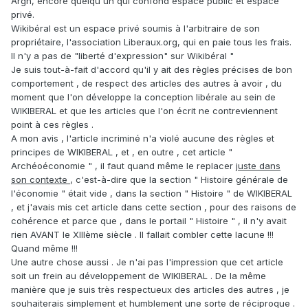
Argh, encore quelqu'un qui confond espace public et espace
privé.
Wikibéral est un espace privé soumis à l'arbitraire de son
propriétaire, l'association Liberaux.org, qui en paie tous les frais.
Il n'y a pas de "liberté d'expression" sur Wikibéral "
Je suis tout-à-fait d'accord qu'il y ait des règles précises de bon
comportement , de respect des articles des autres à avoir , du
moment que l'on développe la conception libérale au sein de
WIKIBERAL et que les articles que l'on écrit ne contreviennent
point à ces règles .
A mon avis , l'article incriminé n'a violé aucune des règles et
principes de WIKIBERAL , et , en outre , cet article "
Archéoéconomie " , il faut quand même le replacer
juste dans
son contexte
, c'est-à-dire que la section " Histoire générale de
l'économie " était vide , dans la section " Histoire " de WIKIBERAL
, et j'avais mis cet article dans cette section , pour des raisons de
cohérence et parce que , dans le portail " Histoire " , il n'y avait
rien AVANT le XIIIème siècle . Il fallait combler cette lacune !!!
Quand même !!!
Une autre chose aussi . Je n'ai pas l'impression que cet article
soit un frein au développement de WIKIBERAL . De la même
manière que je suis très respectueux des articles des autres , je
souhaiterais simplement et humblement une sorte de réciproque .