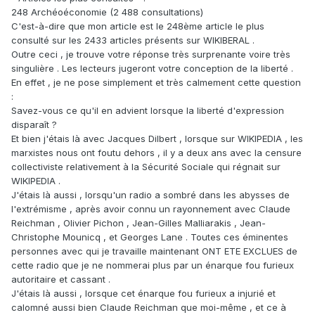
248 Archéoéconomie ‎(2 488 consultations)
C'est-à-dire que mon article est le 248ème article le plus
consulté sur les 2433 articles présents sur WIKIBERAL .
Outre ceci , je trouve votre réponse très surprenante voire très
singulière . Les lecteurs jugeront votre conception de la liberté .
En effet , je ne pose simplement et très calmement cette question
:
Savez-vous ce qu'il en advient lorsque la liberté d'expression
disparaît ?
Et bien j'étais là avec Jacques Dilbert , lorsque sur WIKIPEDIA , les
marxistes nous ont foutu dehors , il y a deux ans avec la censure
collectiviste relativement à la Sécurité Sociale qui régnait sur
WIKIPEDIA .
J'étais là aussi , lorsqu'un radio a sombré dans les abysses de
l'extrémisme , après avoir connu un rayonnement avec Claude
Reichman , Olivier Pichon , Jean-Gilles Malliarakis , Jean-
Christophe Mounicq , et Georges Lane . Toutes ces éminentes
personnes avec qui je travaille maintenant ONT ETE EXCLUES de
cette radio que je ne nommerai plus par un énarque fou furieux
autoritaire et cassant .
J'étais là aussi , lorsque cet énarque fou furieux a injurié et
calomné aussi bien Claude Reichman que moi-même , et ce à