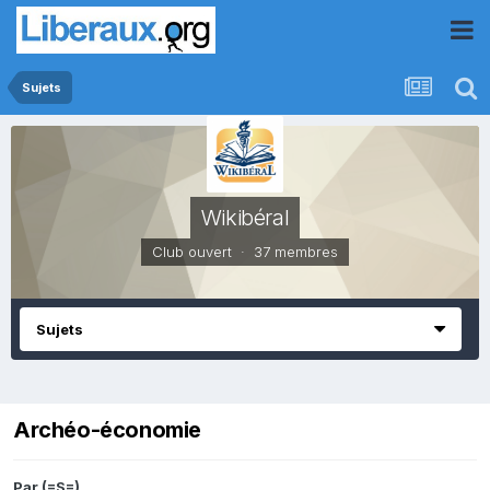
Sujets
Wikibéral
Club ouvert · 37 membres
Sujets
Archéo-économie
Par
(=S=)