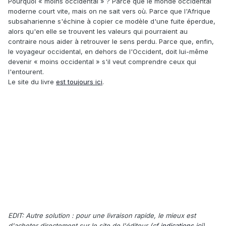
Pourquoi « moins occidental » ? Parce que le monde occidental
moderne court vite, mais on ne sait vers où. Parce que l'Afrique
subsaharienne s'échine à copier ce modèle d'une fuite éperdue,
alors qu'en elle se trouvent les valeurs qui pourraient au
contraire nous aider à retrouver le sens perdu. Parce que, enfin,
le voyageur occidental, en dehors de l'Occident, doit lui-même
devenir « moins occidental » s'il veut comprendre ceux qui
l'entourent.
Le site du livre
est toujours ici
.
EDIT: Autre solution : pour une livraison rapide, le mieux est
d'acheter directement sur le site de l'éditeur (cf
indications ici
)