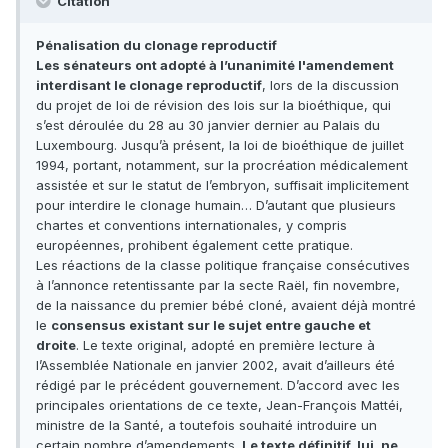
Citation
Pénalisation du clonage reproductif
Les sénateurs ont adopté à l’unanimité l'amendement
interdisant le clonage reproductif
, lors de la discussion
du projet de loi de révision des lois sur la bioéthique, qui
s’est déroulée du 28 au 30 janvier dernier au Palais du
Luxembourg. Jusqu’à présent, la loi de bioéthique de juillet
1994, portant, notamment, sur la procréation médicalement
assistée et sur le statut de l’embryon, suffisait implicitement
pour interdire le clonage humain… D’autant que plusieurs
chartes et conventions internationales, y compris
européennes, prohibent également cette pratique.
Les réactions de la classe politique française consécutives
à l’annonce retentissante par la secte Raël, fin novembre,
de la naissance du premier bébé cloné, avaient déjà montré
le
consensus existant sur le sujet entre gauche et
droite
. Le texte original, adopté en première lecture à
l’Assemblée Nationale en janvier 2002, avait d’ailleurs été
rédigé par le précédent gouvernement. D’accord avec les
principales orientations de ce texte, Jean-François Mattéi,
ministre de la Santé, a toutefois souhaité introduire un
certain nombre d’amendements.
Le texte définitif, lui, ne