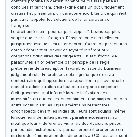
contrats prohibe un certain nombre de clauses pénales,
conclues in terrorem, c’est-à-dire dans un but uniquement
dissuasif et présentant un caractère exorbitant, ce qui n’est
pas sans rappeler les solutions de la jurisprudence
française.
Le droit américain, pour sa part, apparaît beaucoup plus
souple que le droit français. D’inspiration essentiellement
jurisprudentielle, les limites encadrant l’octroi de parachutes
dorés découlent du devoir de loyauté inhérent aux
obligations fiduciaires des dirigeants. En fait, l’octroi de
parachutes en or bénéficie par principe de la règle
prétorienne de présomption favorable, issue du business
judgement rule. En pratique, cela signifie que c’est au
contestataire qu’il appartient de rapporter la preuve que le
conseil d’administration ou tout autre organe compétent
était gravement mal informé lors de la fixation des
indemnités ou que celles-ci constituent une dilapidation des
actifs sociaux. Or, les juges américains restent très
circonspects devant les litiges qui leurs sont soumis, même
lorsque les indemnités peuvent paraître excessives, au
motif que leur « déférence vis-à-vis des décisions prises
par les administrateurs est particulièrement prononcée en
matière de rémunération des dirigeants » (30), lesquels sont