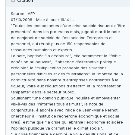
Citation
Source : AFP
07/10/2008 | Mise à jour : 16:14 | .
"Toutes les composantes d'une crise sociale risquent d'être
présentes" dans les prochains mois, jugeait mardi la note
de conjoncture sociale de l'association Entreprises et
personnel, qui réunit plus de 150 responsables de
ressources humaines et experts.
La note, baptisée "la déchirure", cite notamment la "faible
adhésion au pouvoir", l'"absence d'alternative politique
crédible", la "multiplication probable des situations
personnelles difficiles et des frustrations", la "montée de la
conflictualité dans nombre d'entreprises contraintes à la
rigueur, voire aux réductions d'effectif" et la "contestation
rampante" dans le secteur public.
Soulignant "une opinion publique inquiète et ambivalente"
vis-à-vis des "réformes tous azimuts", la note de
conjoncture, élaborée avec l'aide de Jean-Marie Pernot,
chercheur à l'Institut de recherche économique et social
(Ires), estime que "la crise qui ébranle l'économie et sidère
l'opinion publique va dramatiser le climat social".
"La crise financière a déchiré le voile des illusions, et ce