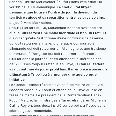
National Christa Markwalder (PLR/BE) dans l'émission "10
vor 10" de la TV alémanique.
Le chef d'Etat libyen
demande que figure à l'ordre du jour la division du
territoire suisse et sa répartition entre les pays voisins
,
a ajouté Mme Markwalder.
Début juillet lors du G8, Mouammar Kadhafi avait déclaré
que
la Suisse "est une mafia mondiale et non un Etat"
. Et
d'ajouter qu'elle "est formée d'une communauté italienne
qui doit retourner en Italie, d'une autre communauté
allemande qui doit retourner en Allemagne et une troisième
communauté française qui doit retourner en France".
Plus tôt dans la journée, et en attendant la libération des
deux Suisses toujours retenus en Libye,
le Conseil fédéral
avait continué de jouer profil bas. Il a renoncé à poser un
ultimatum à Tripoli ou à annoncer une quelconque
initiative
.
Le Conseil fédéral réitère sa volonté de mettre en oeuvre
l'accord passé le 20 août et attend de la Libye qu'elle en
fasse de même. Le président de la Confédération Hans-
Rudolf Merz et la ministre des affaires étrangères Micheline
Calmy-Rey ont tous deux insisté sur ce point à l'issue de la
séance gouvernementale.
C'est dans ce but qu'un accord visant à apaiser les