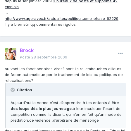
depuis le 1er janvier 2009
3 bureaux de poste et supprime 42
emplois
.
…
http://www.agoravox.fr/actualites/politiqu…eme-phase-62229
il y a bien sûr qq commentaires rigolos
Brock
Posté
28 septembre 2009
ou vont les fonctionnaires vires? sont ils re-embauches ailleurs
de facon automatique par le truchement de lois ou politiques de
relocalisations?
Citation
Aujourd’hui la norme c’est d’apprendre à tes enfants à être
des loups dès le plus jeune age
,à leur inculquer l’esprit de
compétition comme ils disent, qui n’en en fait qu’un mode de
prédation,de violence ,d’arbitraire,de mensonge
des loups qui vont bosser dans la jungle de la Poste ou l'Ednat lol