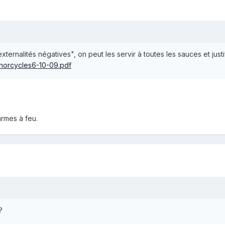
ternalités négatives", on peut les servir à toutes les sauces et justif
norcycles6-10-09.pdf
 armes à feu.
?