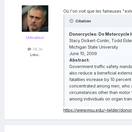
Où l'on voit que les fameuses "exter
Citation
Donorcycles: Do Motorcycle
Utilisateur
Stacy Dickert-Conlin, Todd Eld
Michigan State University
38,3k
June 10, 2009
Lieu:
.
Abstract:
Government traffic safety manda
also reduce a beneficial extern
fatalities increase by 10 percent 
concentrated among men, who ac
circumstances other than motor 
among individuals on organ transp
https://www.msu.edu/~telder/dono