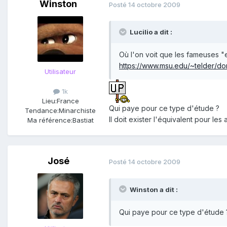
Winston
Posté
14 octobre 2009
Lucilio a dit :
Où l'on voit que les fameuses "ex
https://www.msu.edu/~telder/do
Utilisateur
1k
Lieu:
France
Qui paye pour ce type d'étude ?
Tendance:
Minarchiste
Il doit exister l'équivalent pour les
Ma référence:
Bastiat
José
Posté
14 octobre 2009
Winston a dit :
Qui paye pour ce type d'étude 