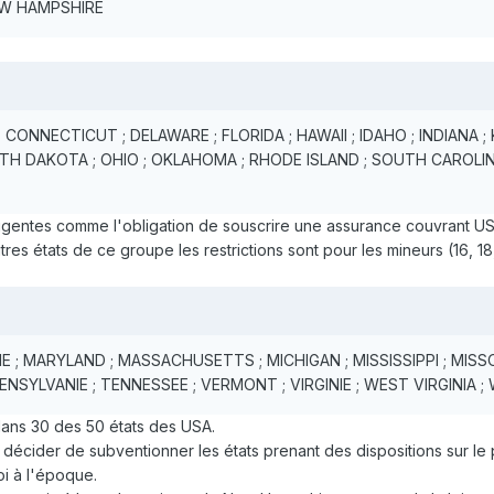
NEW HAMPSHIRE
 CONNECTICUT ; DELAWARE ; FLORIDA ; HAWAII ; IDAHO ; INDIANA ;
H DAKOTA ; OHIO ; OKLAHOMA ; RHODE ISLAND ; SOUTH CAROLINA
elligentes comme l'obligation de souscrire une assurance couvrant 
tres états de ce groupe les restrictions sont pour les mineurs (16, 18
IE ; MARYLAND ; MASSACHUSETTS ; MICHIGAN ; MISSISSIPPI ; MISS
NSYLVANIE ; TENNESSEE ; VERMONT ; VIRGINIE ; WEST VIRGINIA ;
ans 30 des 50 états des USA.
décider de subventionner les états prenant des dispositions sur le 
i à l'époque.