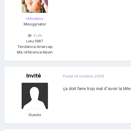
Utilisateur
Misogynator
31,8k
Lieu:
1987
Tendance:
Anarcap
Ma référence:
Kevin
Invité
Posté
14 octobre 2009
ça doit faire trop mal d'avoir la t
Guests