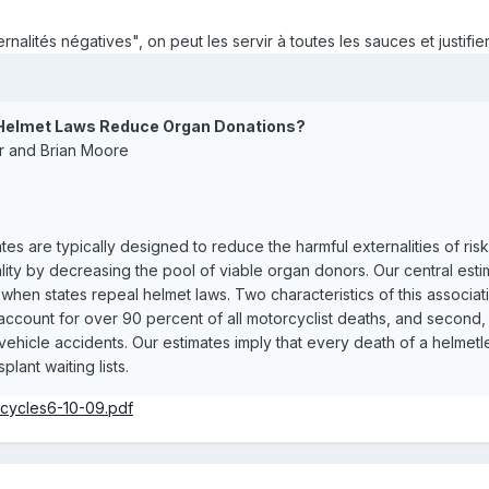
nalités négatives", on peut les servir à toutes les sauces et justifie
 Helmet Laws Reduce Organ Donations?
er and Brian Moore
tes are typically designed to reduce the harmful externalities of r
ality by decreasing the pool of viable organ donors. Our central est
when states repeal helmet laws. Two characteristics of this association s
count for over 90 percent of all motorcyclist deaths, and second,
vehicle accidents. Our estimates imply that every death of a helmet
lant waiting lists.
rcycles6-10-09.pdf