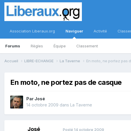
Association Liberaux.org
Naviguer
Activité
Classe
Forums
Règles
Équipe
Classement
Accueil
LIBRE-ECHANGE
La Taverne
En moto, ne portez pas 
En moto, ne portez pas de casque
Par
José
14 octobre 2009
dans
La Taverne
José
Posté
14 octobre 2009