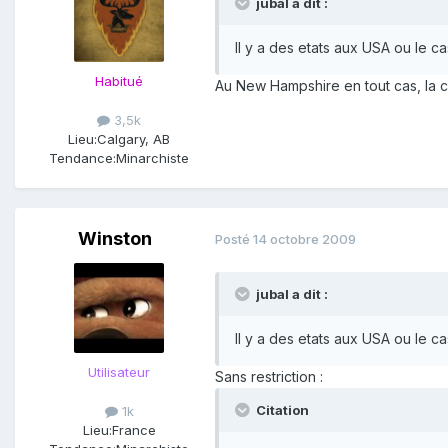
jubal a dit :
Il y a des etats aux USA ou le c
Habitué
Au New Hampshire en tout cas, la ce
3,5k
Lieu:
Calgary, AB
Tendance:
Minarchiste
Winston
Posté
14 octobre 2009
jubal a dit :
Il y a des etats aux USA ou le c
Utilisateur
Sans restriction :
Citation
1k
Lieu:
France