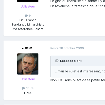
Le glas du libéralisme a sonné il 
En revanche le fantasme de la "cris
Utilisateur
1k
Lieu:
France
Tendance:
Minarchiste
Ma référence:
Bastiat
José
Posté
28 octobre 2009
Leepose a dit :
…mais le sujet est intéressant, n
Utilisateur
Non. Causons plutôt de ta petite f
38,3k
Lieu:
.