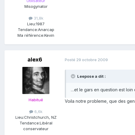
Utilisateur
Misogynator
31,8k
Lieu:
1987
Tendance:
Anarcap
Ma référence:
Kevin
alex6
Posté
29 octobre 2009
Leepose a dit :
…et le gars en question est loin d
Habitué
Voila notre probleme, que des gens
6,6k
Lieu:
Christchurch, NZ
Tendance:
Libéral
conservateur