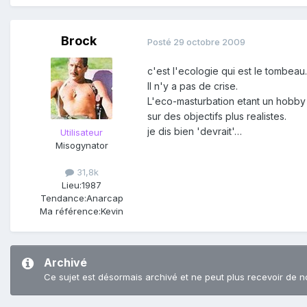
Brock
Posté
29 octobre 2009
c'est l'ecologie qui est le tombeau.
Il n'y a pas de crise.
L'eco-masturbation etant un hobby 
sur des objectifs plus realistes.
je dis bien 'devrait'…
Utilisateur
Misogynator
31,8k
Lieu:
1987
Tendance:
Anarcap
Ma référence:
Kevin
Archivé
Ce sujet est désormais archivé et ne peut plus recevoir de n