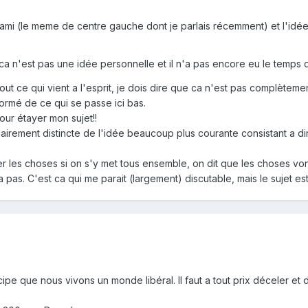
ami (le meme de centre gauche dont je parlais récemment) et l'idée e
ca n'est pas une idée personnelle et il n'a pas encore eu le temp
out ce qui vient a l'esprit, je dois dire que ca n'est pas complètement i
nformé de ce qui se passe ici bas.
our étayer mon sujet!!
clairement distincte de l'idée beaucoup plus courante consistant a d
er les choses si on s'y met tous ensemble, on dit que les choses vo
 pas. C'est ca qui me parait (largement) discutable, mais le sujet es
cipe que nous vivons un monde libéral. Il faut a tout prix déceler e