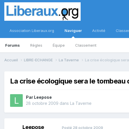
Association Liberaux.org
Naviguer
Activité
Classe
Forums
Règles
Équipe
Classement
Accueil
LIBRE-ECHANGE
La Taverne
La crise écologique sera
La crise écologique sera le tombeau 
Par
Leepose
28 octobre 2009
dans
La Taverne
Leepose
Posté
28 octobre 2009