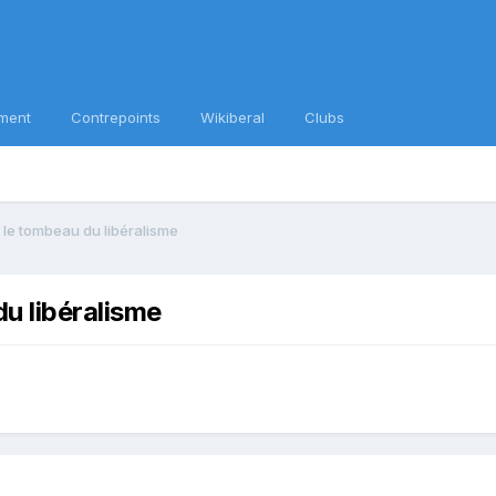
ment
Contrepoints
Wikiberal
Clubs
 le tombeau du libéralisme
du libéralisme