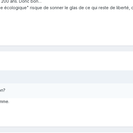
y a 200 ans. Donc bon…
e écologique" risque de sonner le glas de ce qui reste de liberté, o
on?
emme.