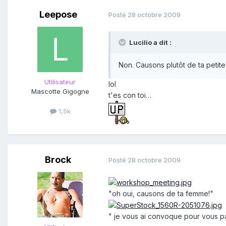
Leepose
Posté
28 octobre 2009
Lucilio a dit :
Non. Causons plutôt de ta petit
Utilisateur
lol
Mascotte Gigogne
t'es con toi…
1,5k
Brock
Posté
28 octobre 2009
"oh oui, causons de ta femme!"
" je vous ai convoque pour vous p