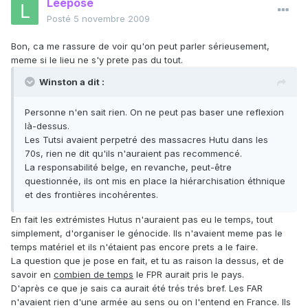
Leepose
Posté
5 novembre 2009
Bon, ca me rassure de voir qu'on peut parler sérieusement,
meme si le lieu ne s'y prete pas du tout.
Winston a dit :
Personne n'en sait rien. On ne peut pas baser une reflexion
là-dessus.
Les Tutsi avaient perpetré des massacres Hutu dans les
70s, rien ne dit qu'ils n'auraient pas recommencé.
La responsabilité belge, en revanche, peut-être
questionnée, ils ont mis en place la hiérarchisation éthnique
et des frontières incohérentes.
En fait les extrémistes Hutus n'auraient pas eu le temps, tout
simplement, d'organiser le génocide. Ils n'avaient meme pas le
temps matériel et ils n'étaient pas encore prets a le faire.
La question que je pose en fait, et tu as raison la dessus, et de
savoir en
combien de temps
le FPR aurait pris le pays.
D'après ce que je sais ca aurait été trés trés bref. Les FAR
n'avaient rien d'une armée au sens ou on l'entend en France. Ils