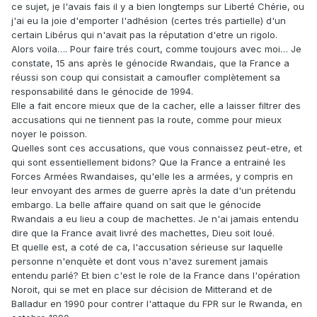
ce sujet, je l'avais fais il y a bien longtemps sur Liberté Chérie, ou
j'ai eu la joie d'emporter l'adhésion (certes trés partielle) d'un
certain Libérus qui n'avait pas la réputation d'etre un rigolo.
Alors voila…. Pour faire trés court, comme toujours avec moi… Je
constate, 15 ans après le génocide Rwandais, que la France a
réussi son coup qui consistait a camoufler complètement sa
responsabilité dans le génocide de 1994.
Elle a fait encore mieux que de la cacher, elle a laisser filtrer des
accusations qui ne tiennent pas la route, comme pour mieux
noyer le poisson.
Quelles sont ces accusations, que vous connaissez peut-etre, et
qui sont essentiellement bidons? Que la France a entrainé les
Forces Armées Rwandaises, qu'elle les a armées, y compris en
leur envoyant des armes de guerre après la date d'un prétendu
embargo. La belle affaire quand on sait que le génocide
Rwandais a eu lieu a coup de machettes. Je n'ai jamais entendu
dire que la France avait livré des machettes, Dieu soit loué.
Et quelle est, a coté de ca, l'accusation sérieuse sur laquelle
personne n'enquète et dont vous n'avez surement jamais
entendu parlé? Et bien c'est le role de la France dans l'opération
Noroit, qui se met en place sur décision de Mitterand et de
Balladur en 1990 pour contrer l'attaque du FPR sur le Rwanda, en