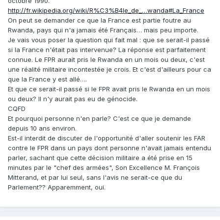
octobre 1990.
http://fr.wikipedia.org/wiki/R%C3%B4le_de_…wanda#La_France
On peut se demander ce que la France est partie foutre au
Rwanda, pays qui n'a jamais été Français… mais peu importe.
Je vais vous poser la question qui fait mal : que se serait-il passé
si la France n'était pas intervenue? La réponse est parfaitement
connue. Le FPR aurait pris le Rwanda en un mois ou deux, c'est
une réalité militaire incontestée je crois. Et c'est d'ailleurs pour ca
que la France y est allé….
Et que ce serait-il passé si le FPR avait pris le Rwanda en un mois
ou deux? Il n'y aurait pas eu de génocide.
CQFD
Et pourquoi personne n'en parle? C'est ce que je demande
depuis 10 ans environ.
Est-il interdit de discuter de l'opportunité d'aller soutenir les FAR
contre le FPR dans un pays dont personne n'avait jamais entendu
parler, sachant que cette décision militaire a été prise en 15
minutes par le "chef des armées", Son Excellence M. François
Mitterand, et par lui seul, sans l'avis ne serait-ce que du
Parlement?? Apparemment, oui.