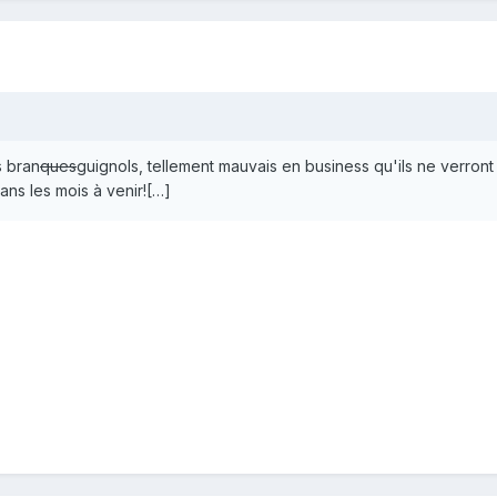
s bran
ques
guignols, tellement mauvais en business qu'ils ne verron
ans les mois à venir![…]