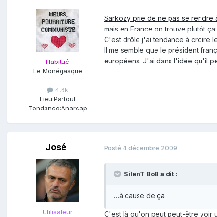
Sarkozy prié de ne pas se rendre 
mais en France on trouve plutôt ça
C'est drôle j'ai tendance à croire 
Il me semble que le président fran
européens. J'ai dans l'idée qu'il p
Habitué
Le Monégasque
4,6k
Lieu:
Partout
Tendance:
Anarcap
José
Posté
4 décembre 2009
SilenT BoB a dit :
…à cause de
ça
Utilisateur
C'est là qu'on peut peut-être voi