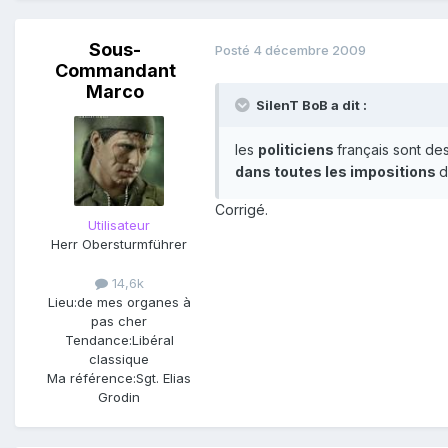
Sous-
Posté
4 décembre 2009
Commandant
Marco
SilenT BoB a dit :
les
politiciens
français sont de
dans toutes les impositions
d
Corrigé.
Utilisateur
Herr Obersturmführer
14,6k
Lieu:
de mes organes à
pas cher
Tendance:
Libéral
classique
Ma référence:
Sgt. Elias
Grodin