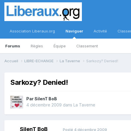
Association Liberaux.org
Naviguer
Activité
Classe
Forums
Règles
Équipe
Classement
Accueil
LIBRE-ECHANGE
La Taverne
Sarkozy? Denied!
Sarkozy? Denied!
Par
SilenT BoB
4 décembre 2009
dans
La Taverne
SilenT BoB
Posté
4 décembre 2009