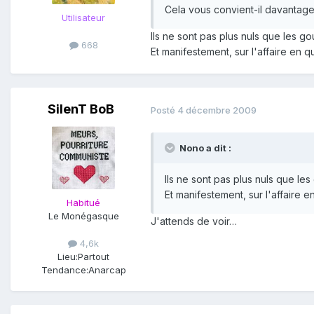
Cela vous convient-il davantag
Utilisateur
Ils ne sont pas plus nuls que les go
668
Et manifestement, sur l'affaire en q
SilenT BoB
Posté
4 décembre 2009
Nono a dit :
Ils ne sont pas plus nuls que les
Et manifestement, sur l'affaire e
Habitué
Le Monégasque
J'attends de voir…
4,6k
Lieu:
Partout
Tendance:
Anarcap