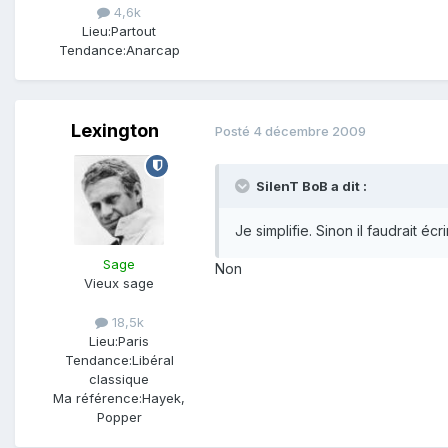
4,6k
Lieu:
Partout
Tendance:
Anarcap
Lexington
Posté
4 décembre 2009
SilenT BoB a dit :
Je simplifie. Sinon il faudrait 
Sage
Non
Vieux sage
18,5k
Lieu:
Paris
Tendance:
Libéral
classique
Ma référence:
Hayek,
Popper