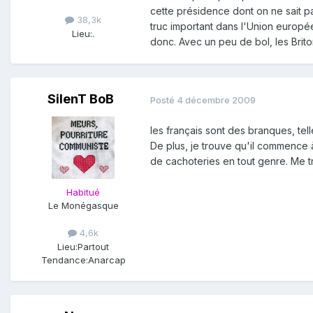
cette présidence dont on ne sait p
38,3k
truc important dans l'Union europé
Lieu:
.
donc. Avec un peu de bol, les Briton
SilenT BoB
Posté
4 décembre 2009
les français sont des branques, tel
De plus, je trouve qu'il commence à
de cachoteries en tout genre. Me 
Habitué
Le Monégasque
4,6k
Lieu:
Partout
Tendance:
Anarcap