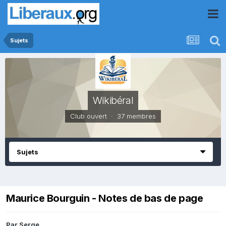
Sujets
Wikibéral
Club ouvert · 37 membres
Sujets
Maurice Bourguin - Notes de bas de page
Par
Serge