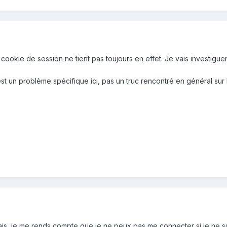
 cookie de session ne tient pas toujours en effet. Je vais investigue
st un problème spécifique ici, pas un truc rencontré en général sur
ais, je me rends compte que je ne peux pas me connecter si je ne su