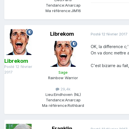
Tendance:
Anarcap
Ma référence:
JIM16
Librekom
Posté
12 février 2017
OK, la difference c;'
On va donc mettre a
Librekom
C'est bizarre au fa
Posté
12 février
2017
Sage
Rainbow Warrior
29,4k
Lieu:
Eindhoven (NL)
Tendance:
Anarcap
Ma référence:
Rothbard
Franklin
Posté
12 février 2017