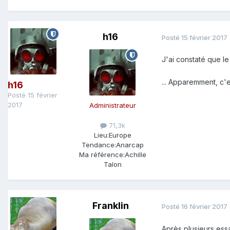
h16
Posté
15 février 2017
J'ai constaté que le
... Apparemment, c'e
h16
Posté
15 février
2017
Administrateur
71,3k
Lieu:
Europe
Tendance:
Anarcap
Ma référence:
Achille
Talon
Franklin
Posté
16 février 2017
Après plusieurs ess