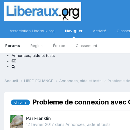
Association Liberaux.org
Naviguer
Activité
Classe
Forums
Règles
Équipe
Classement
Annonces, aide et tests
Accueil
LIBRE-ECHANGE
Annonces, aide et tests
Probleme d
Probleme de connexion avec
chrome
Par
Franklin
12 février 2017
dans
Annonces, aide et tests