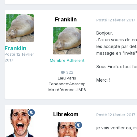
Franklin
Posté
12 février 2017
Bonjour,
J'ai un soucis de c
les accepte par défa
Franklin
message en "invité"
Posté
12 février
2017
Membre Adhérent
Sous Firefox tout fo
322
Lieu:
Paris
Merci !
Tendance:
Anarcap
Ma référence:
JIM16
Librekom
Posté
12 février 2017
je vais verifier ca