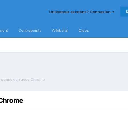
S
Utilisateur existant ? Connexion
ment
Contrepoints
Wikiberal
Clubs
e connexion avec Chrome
 Chrome