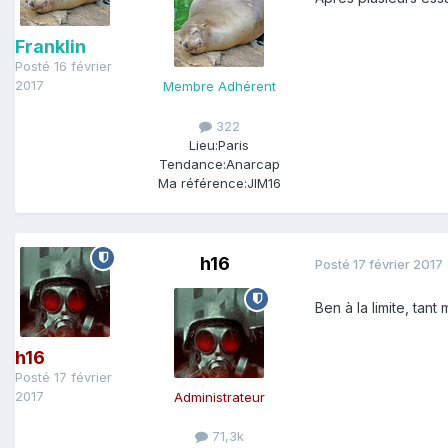
Franklin
Posté
16 février
2017
Membre Adhérent
322
Lieu:
Paris
Tendance:
Anarcap
Ma référence:
JIM16
h16
Posté
17 février 2017
Ben à la limite, tant 
h16
Posté
17 février
2017
Administrateur
71,3k