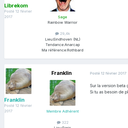
Librekom
Posté
12 février
2017
Sage
Rainbow Warrior
29,4k
Lieu:
Eindhoven (NL)
Tendance:
Anarcap
Ma référence:
Rothbard
Franklin
Posté
12 février 2017
Sur la version beta 
Si tu as besoin de p
Franklin
Posté
12 février
2017
Membre Adhérent
322
Lieu:
Paris