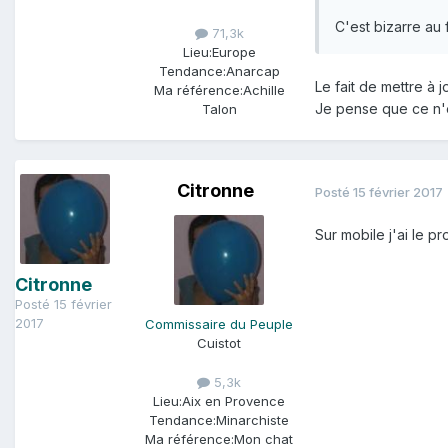
C'est bizarre au
71,3k
Lieu:
Europe
Tendance:
Anarcap
Le fait de mettre à 
Ma référence:
Achille
Je pense que ce n'e
Talon
Citronne
Posté
15 février 2017
Sur mobile j'ai le p
Citronne
Posté
15 février
2017
Commissaire du Peuple
Cuistot
5,3k
Lieu:
Aix en Provence
Tendance:
Minarchiste
Ma référence:
Mon chat