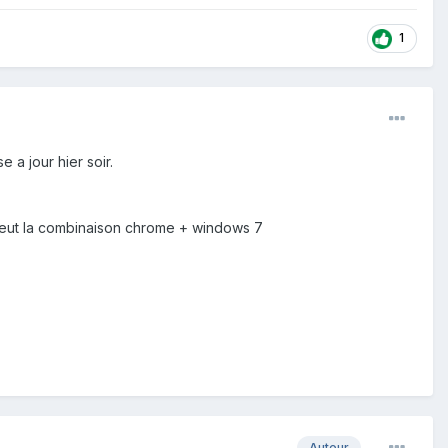
1
e a jour hier soir.
t peut la combinaison chrome + windows 7
Auteur