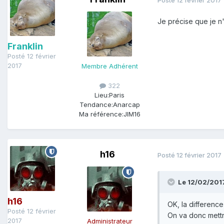
Je précise que je n
Franklin
Posté
12 février
2017
Membre Adhérent
322
Lieu:
Paris
Tendance:
Anarcap
Ma référence:
JIM16
h16
Posté
12 février 2017
Le 12/02/201
h16
OK, la difference 
Posté
12 février
On va donc mettr
2017
Administrateur