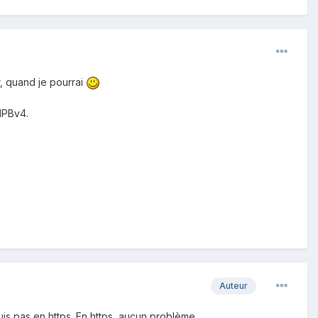
r, quand je pourrai
 IPBv4.
Auteur
is pas en https. En https, aucun problème.