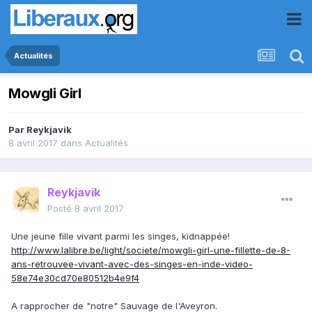
Actualités
Mowgli Girl
Par
Reykjavik
8 avril 2017
dans
Actualités
Reykjavik
Posté
8 avril 2017
Une jeune fille vivant parmi les singes, kidnappée!
http://www.lalibre.be/light/societe/mowgli-girl-une-fillette-de-8-
ans-retrouvee-vivant-avec-des-singes-en-inde-video-
58e74e30cd70e80512b4e9f4
A rapprocher de "notre" Sauvage de l'Aveyron.