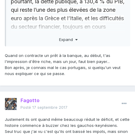
pourtant, la dette publique, à 130,4 % du PIB,
qui reste l’une des plus élevées de la zone
euro après la Grèce et l’Italie, et les difficultés
du secteur financier, toujours en cours
d’assainissement, alors que l’Etat a encore
Expand
récemment renfloué la banque publique Caixa
Geral de Depositos, à hauteur de 3,9 milliards
Quand on contracte un prêt à la banque, au début, t'as
d’euros.
l'impression d'être riche, mais un jour, faut bien payer...
Bon après, je connais mal le cas portugais, si quelqu'un veut
nous expliquer ce qui se passe.
Fagotto
Posté
17 septembre 2017
Justement ils ont quand même beaucoup réduit le déficit, et cette
histoire commence à buzzer chez les gauchos-keynésiens.
Seul truc que j'ai vu c'est qu'ils ont baissé les impots, mais sinon