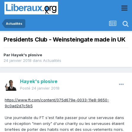
Actualités
Presidents Club - Weinsteingate made in UK
Par
Hayek's plosive
24 janvier 2018
dans
Actualités
Hayek's plosive
Posté
24 janvier 2018
https://www.ft.com/content/075d679e-0033-11e8-9650-
9c0ad2d7c5b5
Une journaliste du FT s'est faite passer pour une serveuse dans
une réception "men only" d'une charity ou les serveuses étaient
briefées de porter des habits noirs et des sous-vetements noirs.