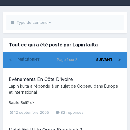
Type de contenu
Tout ce qui a été posté par Lapin kulta
PRÉCÉDENT
Page 1 sur 2
SUIVANT
Evénements En Côte D'ivoire
Lapin kulta
a répondu à un sujet de
Copeau
dans
Europe
et international
Basile Boli? ok
12 septembre 2005
82 réponses
L'état Est Il Un Ordre Spontané ?