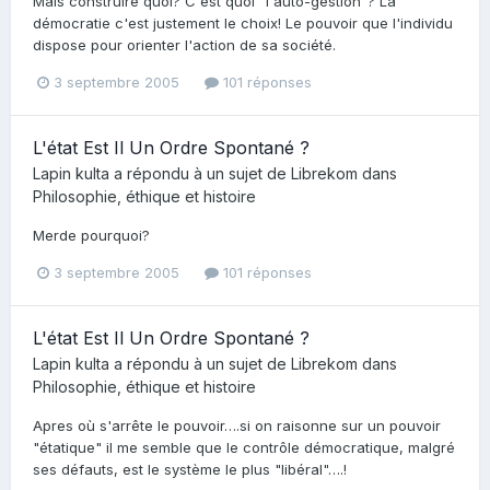
Mais construire quoi? C'est quoi "l'auto-gestion"? La
démocratie c'est justement le choix! Le pouvoir que l'individu
dispose pour orienter l'action de sa société.
3 septembre 2005
101 réponses
L'état Est Il Un Ordre Spontané ?
Lapin kulta
a répondu à un sujet de
Librekom
dans
Philosophie, éthique et histoire
Merde pourquoi?
3 septembre 2005
101 réponses
L'état Est Il Un Ordre Spontané ?
Lapin kulta
a répondu à un sujet de
Librekom
dans
Philosophie, éthique et histoire
Apres où s'arrête le pouvoir….si on raisonne sur un pouvoir
"étatique" il me semble que le contrôle démocratique, malgré
ses défauts, est le système le plus "libéral"….!