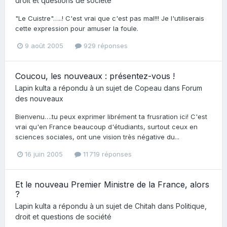
droit et questions de société
"Le Cuistre"…..! C'est vrai que c'est pas mal!!! Je l'utiliserais
cette expression pour amuser la foule.
9 août 2005
929 réponses
Coucou, les nouveaux : présentez-vous !
Lapin kulta
a répondu à un sujet de
Copeau
dans
Forum
des nouveaux
Bienvenu….tu peux exprimer librément ta frusration ici! C'est
vrai qu'en France beaucoup d'étudiants, surtout ceux en
sciences sociales, ont une vision très négative du...
16 juin 2005
11 719 réponses
Et le nouveau Premier Ministre de la France, alors
?
Lapin kulta
a répondu à un sujet de
Chitah
dans
Politique,
droit et questions de société