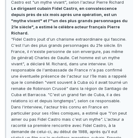
Castro est "un mythe vivant", selon l'acteur Pierre Richard
Le dirigeant cubain Fidel Castro, en convalescence
depuis près de six mois après une opération, est un
"mythe vivant" et l'"un des plus grands personnages du
21e siècle", a estimé le célèbre acteur français Pierre
Richard.
"Fidel Castro jouit d'un charisme extraordinaire qui fascine.
C'est l'un des plus grands personnages du 21e siècle. En
France, il n'existe personne de son envergure, pas même
(le général) Charles de Gaulle. Cet homme est un mythe
vivant", a déclaré M. Richard, dans une interview. Un
responsable de l'ambassade de France n'a pas confirmé
une éventuelle présence de l'acteur sur l'île mais a rappelé
que le comédien "vient souvent à Cuba où il avait tourné un
remake de Robinson Crusoé" dans la région de Santiago de
Cuba et Barracoa. "C'est un grand fan de Cuba, il a des
relations ici et depuis longtemps", selon ce responsable.
Dans l'interview, l'acteur très connu en France en
particulier pour ses rôles comiques, a estimé que "l'on peut
aimer ou pas Fidel Castro mais c'est un mythe". L'acteur a
raconté sa première rencontre avec Fidel Castro, à la
demande de celui-ci, au début de 1988, après qu'il eut
réalisé un film sur le guérillero argentino-cubain, Ernesto