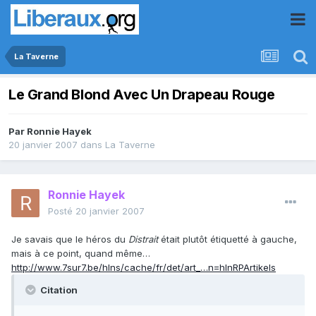
La Taverne
Le Grand Blond Avec Un Drapeau Rouge
Par
Ronnie Hayek
20 janvier 2007
dans
La Taverne
Ronnie Hayek
Posté
20 janvier 2007
Je savais que le héros du
Distrait
était plutôt étiquetté à gauche,
mais à ce point, quand même…
http://www.7sur7.be/hlns/cache/fr/det/art_…n=hlnRPArtikels
Citation