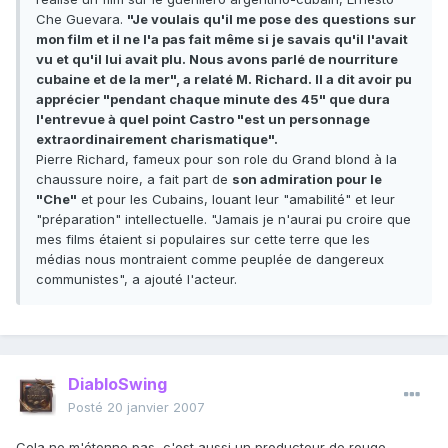
Che Guevara.
"Je voulais qu'il me pose des questions sur
mon film et il ne l'a pas fait même si je savais qu'il l'avait
vu et qu'il lui avait plu. Nous avons parlé de nourriture
cubaine et de la mer", a relaté M. Richard. Il a dit avoir pu
apprécier "pendant chaque minute des 45" que dura
l'entrevue à quel point Castro "est un personnage
extraordinairement charismatique".
Pierre Richard, fameux pour son role du Grand blond à la
chaussure noire, a fait part de
son admiration pour le
"Che"
et pour les Cubains, louant leur "amabilité" et leur
"préparation" intellectuelle. "Jamais je n'aurai pu croire que
mes films étaient si populaires sur cette terre que les
médias nous montraient comme peuplée de dangereux
communistes", a ajouté l'acteur.
DiabloSwing
Posté
20 janvier 2007
Cela ne m'étonne pas, c'est aussi un producteur de rouge.