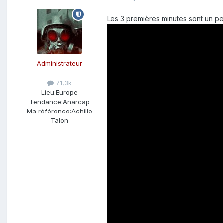
Les 3 premières minutes sont un p
Administrateur
71,3k
Lieu:
Europe
Tendance:
Anarcap
Ma référence:
Achille
Talon