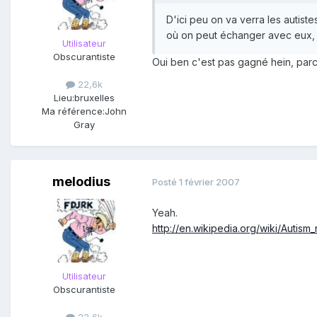
D'ici peu on va verra les autist
où on peut échanger avec eux, i
Utilisateur
Obscurantiste
Oui ben c'est pas gagné hein, parc
22,6k
Lieu:
bruxelles
Ma référence:
John
Gray
melodius
Posté
1 février 2007
Yeah.
http://en.wikipedia.org/wiki/Autis
Utilisateur
Obscurantiste
22,6k