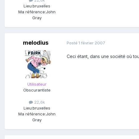
Lieu:
bruxelles
Ma référence:
John
Gray
melodius
Posté
1 février 2007
Ceci étant, dans une société où tout
Utilisateur
Obscurantiste
22,6k
Lieu:
bruxelles
Ma référence:
John
Gray