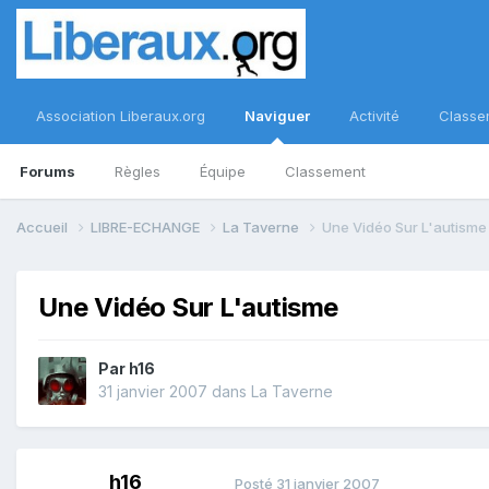
Association Liberaux.org
Naviguer
Activité
Classe
Forums
Règles
Équipe
Classement
Accueil
LIBRE-ECHANGE
La Taverne
Une Vidéo Sur L'autisme
Une Vidéo Sur L'autisme
Par
h16
31 janvier 2007
dans
La Taverne
h16
Posté
31 janvier 2007