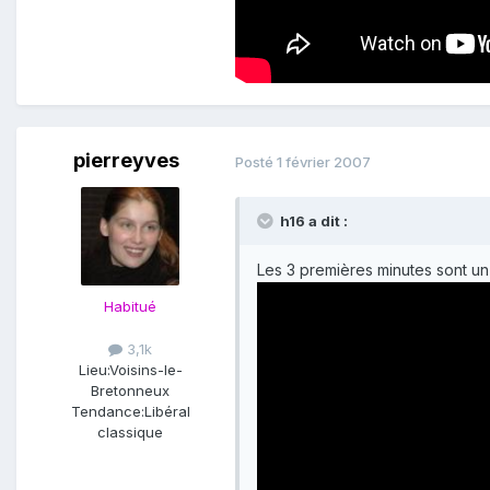
pierreyves
Posté
1 février 2007
h16 a dit :
Les 3 premières minutes sont u
Habitué
3,1k
Lieu:
Voisins-le-
Bretonneux
Tendance:
Libéral
classique