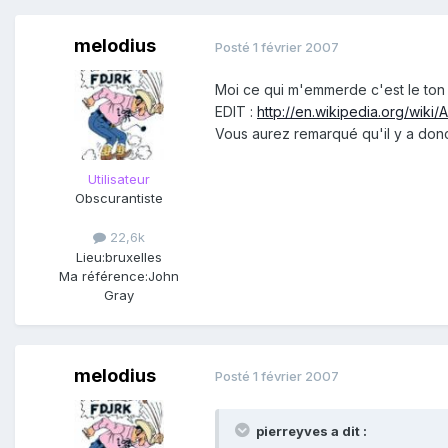
melodius
Posté
1 février 2007
Moi ce qui m'emmerde c'est le ton r
EDIT :
http://en.wikipedia.org/wik
Vous aurez remarqué qu'il y a don
Utilisateur
Obscurantiste
22,6k
Lieu:
bruxelles
Ma référence:
John
Gray
melodius
Posté
1 février 2007
pierreyves a dit :