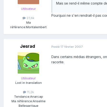
Mais se rend-il même compte de c
Utilisateur
Pourquoi ne s'en rendrait-il pas co
27,6k
Ma
référence:
Montalembert
Jesrad
Posté
17 février 2007
Dans certains médias étrangers, on
raconte.
Utilisateur
Lost in translation
11,2k
Tendance:
Anarcap
Ma référence:
Anselme
Bellegarrigue