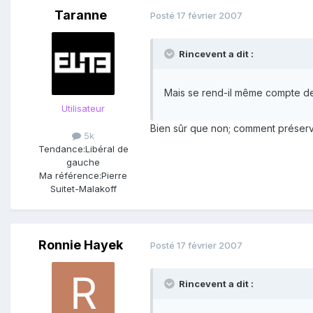
Taranne
Posté
17 février 2007
Rincevent a dit :
Mais se rend-il même compte de c
Utilisateur
Bien sûr que non; comment préserve
5k
Tendance:
Libéral de
gauche
Ma référence:
Pierre
Suitet-Malakoff
Ronnie Hayek
Posté
17 février 2007
Rincevent a dit :