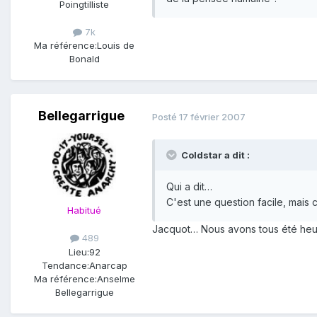
Poingtilliste
7k
Ma référence:
Louis de
Bonald
Bellegarrigue
Posté
17 février 2007
Coldstar a dit :
Qui a dit…
C'est une question facile, mais 
Habitué
Jacquot… Nous avons tous été heur
489
Lieu:
92
Tendance:
Anarcap
Ma référence:
Anselme
Bellegarrigue