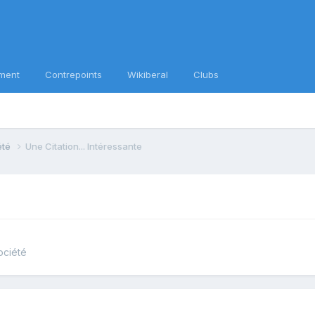
ment
Contrepoints
Wikiberal
Clubs
iété
Une Citation... Intéressante
ociété