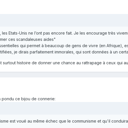
les Etats-Unis ne l’ont pas encore fait. Je les encourage très vive
rimer ces scandaleuses aides"
sentielles qui permet à beaucoup de gens de vivre (en Afrique), e
tifiées, je dirais parfaitement immorales, qui sont données à un ce
st surtout histoire de donner une chance au rattrapage à ceux qui aura
 a pondu ce bijou de connerie:
ralisme est voué au même échec que le communisme et qu'il conduir