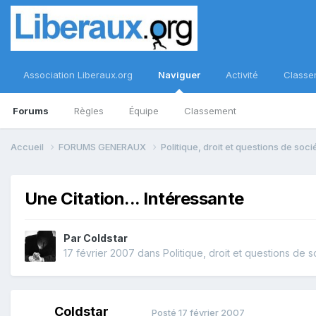
Association Liberaux.org
Naviguer
Activité
Classe
Forums
Règles
Équipe
Classement
Accueil
FORUMS GENERAUX
Politique, droit et questions de soc
Une Citation... Intéressante
Par
Coldstar
17 février 2007
dans
Politique, droit et questions de s
Coldstar
Posté
17 février 2007