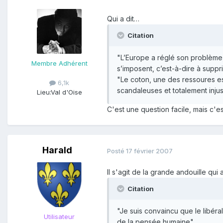
Qui a dit…
Citation
"L’Europe a réglé son problème, 
Membre Adhérent
s’imposent, c’est-à-dire à supp
"Le coton, une des ressoures es
6,1k
scandaleuses et totalement injus
Lieu:
Val d'Oise
C'est une question facile, mais c'e
Harald
Posté
17 février 2007
Il s'agit de la grande andouille qui
Citation
"Je suis convaincu que le libé
Utilisateur
de la pensée humaine".