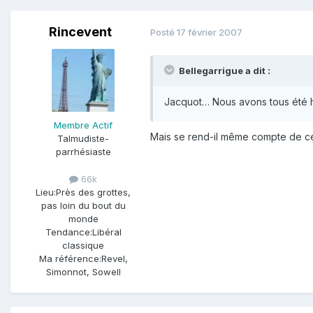
Rincevent
Posté
17 février 2007
Bellegarrigue a dit :
Jacquot… Nous avons tous été h
Membre Actif
Mais se rend-il même compte de ce q
Talmudiste-
parrhésiaste
66k
Lieu:
Près des grottes,
pas loin du bout du
monde
Tendance:
Libéral
classique
Ma référence:
Revel,
Simonnot, Sowell