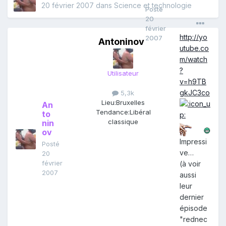
20 février 2007
dans
Science et technologie
Posté
20
février
http://yo
2007
Antoninov
utube.co
m/watch
?
Utilisateur
v=h9TB
gkJC3co
5,3k
Lieu:
Bruxelles
An
Tendance:
Libéral
to
classique
nin
ov
Impressi
Posté
ve…
20
février
(à voir
2007
aussi
leur
dernier
épisode
"rednec