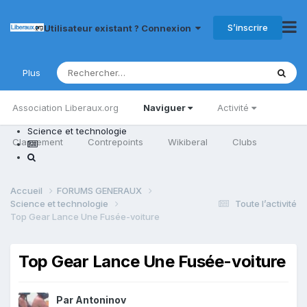
S’inscrire
Utilisateur existant ? Connexion
Plus
Association Liberaux.org
Naviguer
Activité
Science et technologie
Classement
Contrepoints
Wikiberal
Clubs
Accueil
FORUMS GENERAUX
Science et technologie
Toute l’activité
Top Gear Lance Une Fusée-voiture
Top Gear Lance Une Fusée-voiture
Par
Antoninov