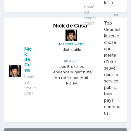
k"…)
Posté
20
février
Top
2007
Nick de Cusa
Gear est
la seule
chose
Membre Actif
Nic
qui
Idiot inutile
k
mérite
de
47,6k
d'être
Cu
Lieu:
Bruxelles
sauvé
sa
Tendance:
Minarchiste
dans le
Posté
Ma référence:
Matt
service
20
Ridley
public,
février
2007
tous
pays
confond
us.