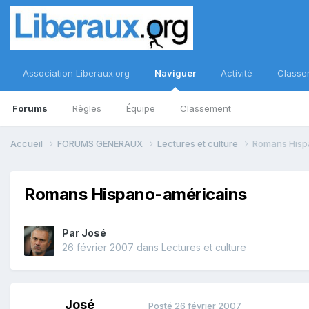
Association Liberaux.org
Naviguer
Activité
Classe
Forums
Règles
Équipe
Classement
Accueil
FORUMS GENERAUX
Lectures et culture
Romans Hisp
Romans Hispano-américains
Par
José
26 février 2007
dans
Lectures et culture
José
Posté
26 février 2007