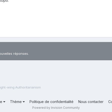
 topo.
ouvelles réponses.
ight-wing Authoritarianism
ue
Thème
Politique de confidentialité
Nous contacter
C
Powered by Invision Community