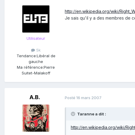
http://en.wikipedia.org/wiki/Right_
Je sais qu'il y a des membres de ce
Utilisateur
5k
Tendance:
Libéral de
gauche
Ma référence:
Pierre
Suitet-Malakoff
A.B.
Posté
16 mars 2007
Taranne a dit :
http://en.wikipedia.org/wiki/Rig