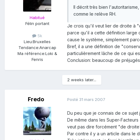
Il décrit très bien l'autoritarism
comme le relève RH.
Habitué
Félin portant
Je crois qu'il veut lier de droite 
parce qu'il a cette définition larg
5k
cause le système, simplement parce
Lieu:
Bruxelles
Bref, il a une définition de "conser
Tendance:
Anarcap
particulièrement lâche de ce qui es
Ma référence:
Loki &
Fenris
Conclusion: beaucoup de préjugés ga
2 weeks later...
Fredo
Posté
31 mars 2007
Du peu que je connais de ce sujet j
De même dans les Super-Facteurs de
veut pas dire forcément "de droite
Par contre il y a un article dans l