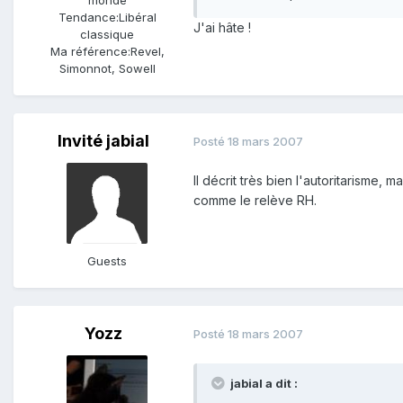
Tendance:
Libéral
J'ai hâte !
classique
Ma référence:
Revel,
Simonnot, Sowell
Invité jabial
Posté
18 mars 2007
Il décrit très bien l'autoritarisme, 
comme le relève RH.
Guests
Yozz
Posté
18 mars 2007
jabial a dit :