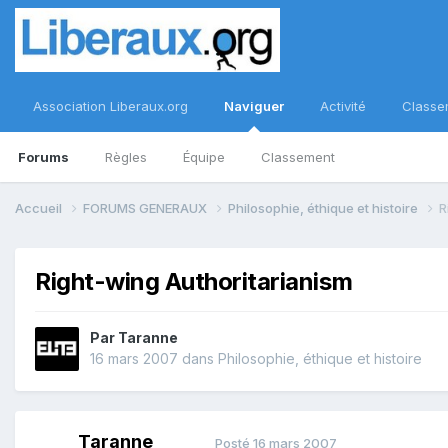
Association Liberaux.org
Naviguer
Activité
Classe
Forums
Règles
Équipe
Classement
Accueil
FORUMS GENERAUX
Philosophie, éthique et histoire
R
Right-wing Authoritarianism
Par
Taranne
16 mars 2007
dans
Philosophie, éthique et histoire
Taranne
Posté
16 mars 2007