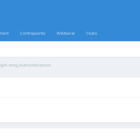
ment
Contrepoints
Wikiberal
Clubs
ight-wing Authoritarianism