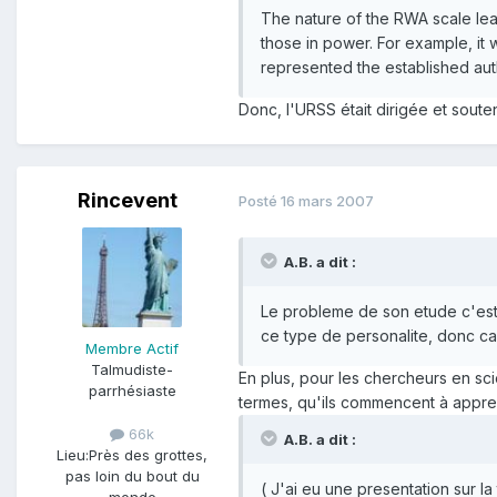
The nature of the RWA scale lead
those in power. For example, it
represented the established auth
Donc, l'URSS était dirigée et sout
Rincevent
Posté
16 mars 2007
A.B. a dit :
Le probleme de son etude c'est q
ce type de personalite, donc c
Membre Actif
Talmudiste-
En plus, pour les chercheurs en sci
parrhésiaste
termes, qu'ils commencent à appre
66k
A.B. a dit :
Lieu:
Près des grottes,
pas loin du bout du
( J'ai eu une presentation sur la
monde