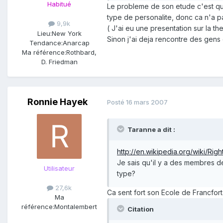
Habitué
Le probleme de son etude c'est qu'i
type de personalite, donc ca n'a 
9,9k
( J'ai eu une presentation sur la th
Lieu:
New York
Sinon j'ai deja rencontre des gens
Tendance:
Anarcap
Ma référence:
Rothbard,
D. Friedman
Ronnie Hayek
Posté
16 mars 2007
Taranne a dit :
http://en.wikipedia.org/wiki/Rig
Je sais qu'il y a des membres de
Utilisateur
type?
27,6k
Ca sent fort son Ecole de Francfort
Ma
référence:
Montalembert
Citation