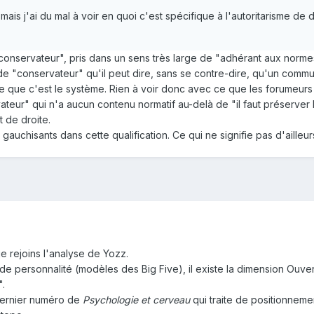
e, mais j'ai du mal à voir en quoi c'est spécifique à l'autoritarisme d
à "conservateur", pris dans un sens très large de "adhérant aux norm
e de "conservateur" qu'il peut dire, sans se contre-dire, qu'un com
 que c'est le système. Rien à voir donc avec ce que les forumeurs 
vateur" qui n'a aucun contenu normatif au-delà de "il faut préserver l
t de droite.
uchisants dans cette qualification. Ce qui ne signifie pas d'ailleur
e rejoins l'analyse de Yozz.
 personnalité (modèles des Big Five), il existe la dimension Ouvert
".
e dernier numéro de
Psychologie et cerveau
qui traite de positionnemen