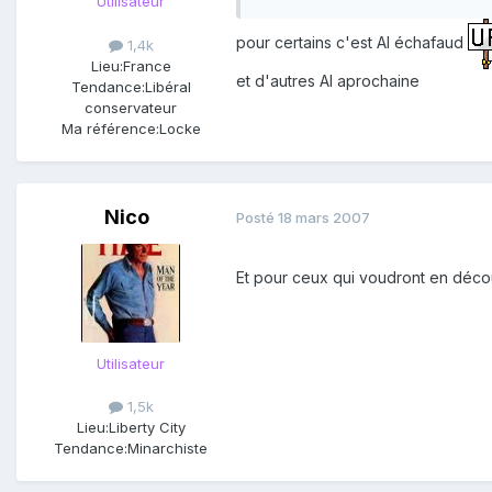
Utilisateur
pour certains c'est Al échafaud
1,4k
Lieu:
France
et d'autres Al aprochaine
Tendance:
Libéral
conservateur
Ma référence:
Locke
Nico
Posté
18 mars 2007
Et pour ceux qui voudront en déco
Utilisateur
1,5k
Lieu:
Liberty City
Tendance:
Minarchiste