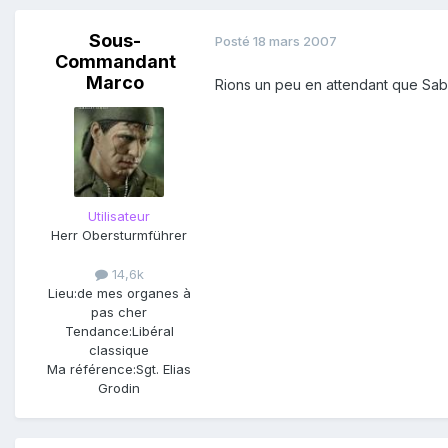
Sous-
Posté
18 mars 2007
Commandant
Marco
Rions un peu en attendant que Sabi
Utilisateur
Herr Obersturmführer
14,6k
Lieu:
de mes organes à
pas cher
Tendance:
Libéral
classique
Ma référence:
Sgt. Elias
Grodin