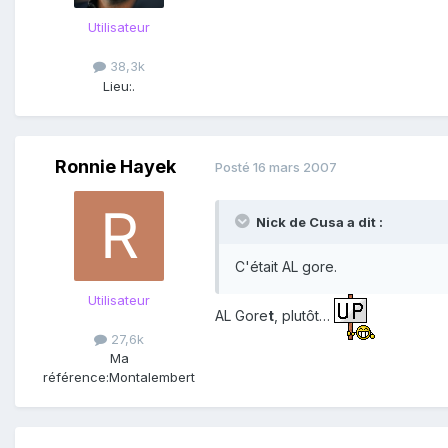
Utilisateur
38,3k
Lieu:
.
Ronnie Hayek
Posté
16 mars 2007
Nick de Cusa a dit :
C'était AL gore.
Utilisateur
AL Gore
t
, plutôt…
27,6k
Ma
référence:
Montalembert