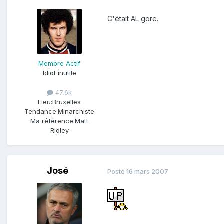
C'était AL gore.
Membre Actif
Idiot inutile
47,6k
Lieu:
Bruxelles
Tendance:
Minarchiste
Ma référence:
Matt
Ridley
José
Posté
16 mars 2007