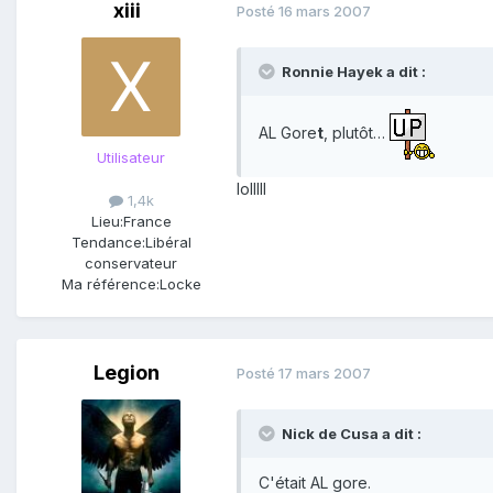
xiii
Posté
16 mars 2007
Ronnie Hayek a dit :
AL Gore
t
, plutôt…
Utilisateur
lolllll
1,4k
Lieu:
France
Tendance:
Libéral
conservateur
Ma référence:
Locke
Legion
Posté
17 mars 2007
Nick de Cusa a dit :
C'était AL gore.