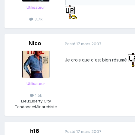
Utilisateur
3,7k
Nico
Posté
17 mars 2007
Je crois que c'est bien résumé
Utilisateur
1,5k
Lieu:
Liberty City
Tendance:
Minarchiste
h16
Posté
17 mars 2007