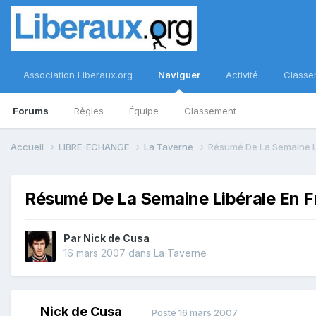
Association Liberaux.org
Naviguer
Activité
Classe
Forums
Règles
Équipe
Classement
Accueil
LIBRE-ECHANGE
La Taverne
Résumé De La Semaine L
Résumé De La Semaine Libérale En 
Par
Nick de Cusa
16 mars 2007
dans
La Taverne
Nick de Cusa
Posté
16 mars 2007