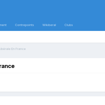
ment
Contrepoints
Wikiberal
Clubs
ibérale En France
France