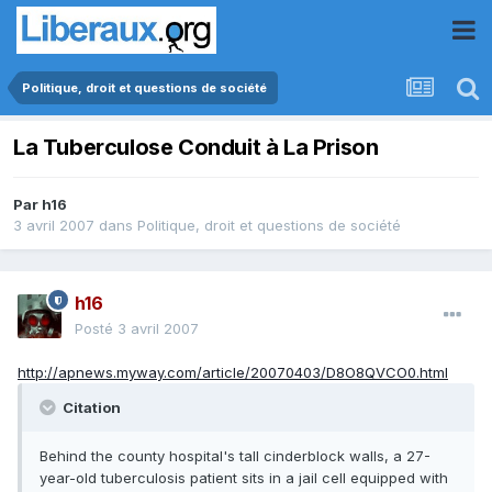
Politique, droit et questions de société
La Tuberculose Conduit à La Prison
Par
h16
3 avril 2007
dans
Politique, droit et questions de société
h16
Posté
3 avril 2007
http://apnews.myway.com/article/20070403/D8O8QVCO0.html
Citation
Behind the county hospital's tall cinderblock walls, a 27-
year-old tuberculosis patient sits in a jail cell equipped with