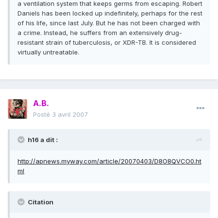
a ventilation system that keeps germs from escaping. Robert
Daniels has been locked up indefinitely, perhaps for the rest
of his life, since last July. But he has not been charged with
a crime. Instead, he suffers from an extensively drug-
resistant strain of tuberculosis, or XDR-TB. It is considered
virtually untreatable.
A.B.
Posté
3 avril 2007
h16 a dit :
http://apnews.myway.com/article/20070403/D8O8QVCO0.ht
ml
Citation