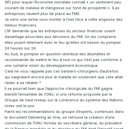
(IIF) pour lequel l’économie mondiale connaît « un sentiment peu
courant de malaise et d’angoisse sur fond de prospérité ». (Les
entreprises veulent plus de place au FMI).
Je sens une larme vous monter à l’oeil face à cette angoisse des
milieux financiers.
L’IIF demande que les entreprises du secteur financier soient
davantage associées aux décisions du FMI. On les comprend :
elles jouent tellement avec le feu qu’elles ont besoin du pompier
24 heures sur 24.
Au Sud, le pompier en question distribue des allumettes et
recommande de mettre le feu à tout ce qui n’est pas conforme à
une certaine vision du développement économique.
Cela ne vous rappelle pas ces barbiers-chirurgiens d’autrefois
qui saignaient encore plus le malade en soutenant que cela allait
l’aider à se rétablir ?
Il se pourrait bien que l’approche chirurgicale du FMI gagne
bientôt l’ensemble de l’ONU, si une réforme proposée par le
Groupe de haut niveau sur la cohérence du système des Nations
Unies voit le jour.
Parmi les recommandations du groupe d’experts, contenues dans
le document Delivering as One, se retrouve la création d’une
commission de l’ONU formée du secrétaire général, du président
de la Banque mondiale et du directeur du FMI dont l’objectif serait