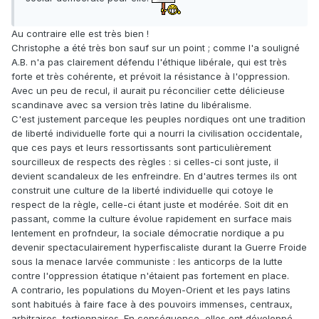
Au contraire elle est très bien !
Christophe a été très bon sauf sur un point ; comme l'a souligné
A.B. n'a pas clairement défendu l'éthique libérale, qui est très
forte et très cohérente, et prévoit la résistance à l'oppression.
Avec un peu de recul, il aurait pu réconcilier cette délicieuse
scandinave avec sa version très latine du libéralisme.
C'est justement parceque les peuples nordiques ont une tradition
de liberté individuelle forte qui a nourri la civilisation occidentale,
que ces pays et leurs ressortissants sont particulièrement
sourcilleux de respects des règles : si celles-ci sont juste, il
devient scandaleux de les enfreindre. En d'autres termes ils ont
construit une culture de la liberté individuelle qui cotoye le
respect de la règle, celle-ci étant juste et modérée. Soit dit en
passant, comme la culture évolue rapidement en surface mais
lentement en profndeur, la sociale démocratie nordique a pu
devenir spectaculairement hyperfiscaliste durant la Guerre Froide
sous la menace larvée communiste : les anticorps de la lutte
contre l'oppression étatique n'étaient pas fortement en place.
A contrario, les populations du Moyen-Orient et les pays latins
sont habitués à faire face à des pouvoirs immenses, centraux,
arbitraires, tortionnaires. En conséquence, elles ont développé