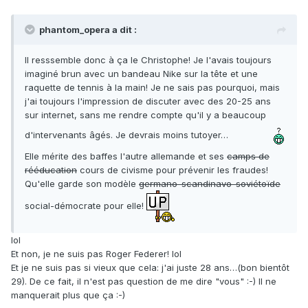
phantom_opera a dit :
Il resssemble donc à ça le Christophe! Je l'avais toujours
imaginé brun avec un bandeau Nike sur la tête et une
raquette de tennis à la main! Je ne sais pas pourquoi, mais
j'ai toujours l'impression de discuter avec des 20-25 ans
sur internet, sans me rendre compte qu'il y a beaucoup
d'intervenants âgés. Je devrais moins tutoyer…
Elle mérite des baffes l'autre allemande et ses
camps de
rééducation
cours de civisme pour prévenir les fraudes!
Qu'elle garde son modèle
germano-scandinavo-soviétoïde
social-démocrate pour elle!
lol
Et non, je ne suis pas Roger Federer! lol
Et je ne suis pas si vieux que cela: j'ai juste 28 ans…(bon bientôt
29). De ce fait, il n'est pas question de me dire "vous" :-) Il ne
manquerait plus que ça :-)