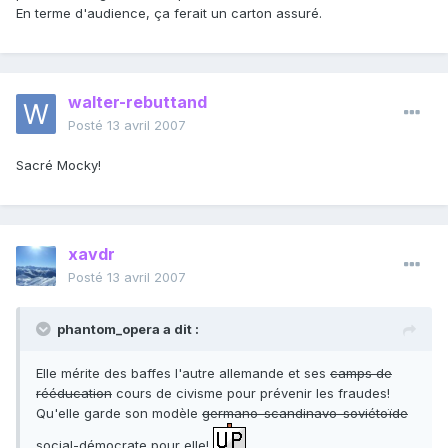
En terme d'audience, ça ferait un carton assuré.
walter-rebuttand
Posté
13 avril 2007
Sacré Mocky!
xavdr
Posté
13 avril 2007
phantom_opera a dit :
Elle mérite des baffes l'autre allemande et ses
camps de
rééducation
cours de civisme pour prévenir les fraudes!
Qu'elle garde son modèle
germano-scandinavo-soviétoïde
social-démocrate pour elle!