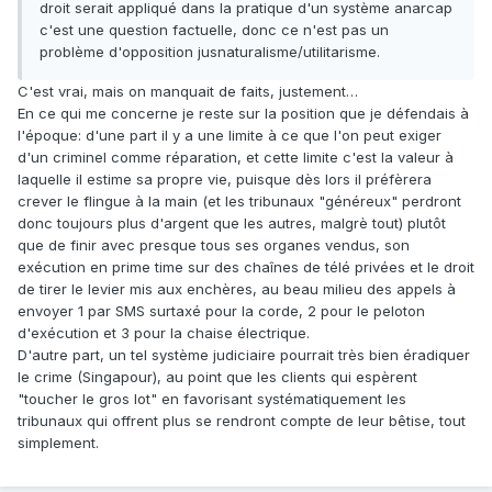
droit serait appliqué dans la pratique d'un système anarcap
c'est une question factuelle, donc ce n'est pas un
problème d'opposition jusnaturalisme/utilitarisme.
C'est vrai, mais on manquait de faits, justement…
En ce qui me concerne je reste sur la position que je défendais à
l'époque: d'une part il y a une limite à ce que l'on peut exiger
d'un criminel comme réparation, et cette limite c'est la valeur à
laquelle il estime sa propre vie, puisque dès lors il préfèrera
crever le flingue à la main (et les tribunaux "généreux" perdront
donc toujours plus d'argent que les autres, malgrè tout) plutôt
que de finir avec presque tous ses organes vendus, son
exécution en prime time sur des chaînes de télé privées et le droit
de tirer le levier mis aux enchères, au beau milieu des appels à
envoyer 1 par SMS surtaxé pour la corde, 2 pour le peloton
d'exécution et 3 pour la chaise électrique.
D'autre part, un tel système judiciaire pourrait très bien éradiquer
le crime (Singapour), au point que les clients qui espèrent
"toucher le gros lot" en favorisant systématiquement les
tribunaux qui offrent plus se rendront compte de leur bêtise, tout
simplement.