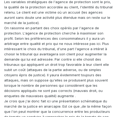
Les variables stratégiques de l'agence de protection sont le prix,
la qualité de la protection accordée au client, l'identité du tribunal
retenu. Le client est une victime où un accusé (les agences
auront sans doute une activité plus étendue mais on reste sur le
marché de la justice).
On raisonne en partant des choix opérés par l'agence de
protection. L'agence de protection cherche à maximiser son
profit. Selon les préférences des consommateurs il y aura un
arbitrage entre qualité et prix qui ne nous intéresse pas ici. Plus
intéressant le choix du tribunal, d'une part l'agence a intéret à
choisir le tribunal qui avantagera son client pour augmenter la
demande qui lui est adressée. Par contre si elle choisit des
tribunaux qui appliquent un droit trop favorable à leur client elle
subit un coût (attaques de la partie adverse, ou de simples
citoyens épris de justice). Il yaura évidemment toujours des
attaques, mais on suppose qu'elles se produisent plus souvent
lorsque le nombre de personnes qui considèrent que les
décisions appliqués ne sont pas corrects (mauvais droit, ou
enquetes de mauvaises qualité) augmente .
Je crois que j'ai donc fait ici une présentation schématique du
marché de la justice en anarcapie. Est ce que ,de la même façon
que l'on peut montrer que la concurrence entre les producteurs
de tomate va conduire à rapprocher le prix de la tomate de son