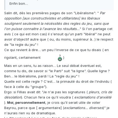
Enfin bon…
Salin dit, dés les premières pages de son "Libéralisme": "
Par
opposition [aux constructivistes et utilitaristes] les libéraux
soulignent seulement la nécéssités des regles du jeu, sans que
l'on puisse connaitre à l'avance les résultats…
" Si l'on partage cet
avis ( ce qui est mon cas) il s'ensuit qu'un parti "libéral" ne peut
avoir d'objectif autre que ( ou, du moins, supérieur à.. ) le respect
de "la regle du jeu" !
Ce qui revient à dire… un peu l'inverse de ce que tu disais ( en
rigolant, certainement
)
Mais en un sens, tu as raison… Le seul débat éventuel est,
comme tu dis, de savoir si "le Parti" suit "la ligne". Quelle ligne ?
Ben… le libéralisme, pardi ! La "regle du jeu" !
Quelle est cette regle ? C'est… la primauté du droit de l'individu (
face à celle du "groupe").
Ergo: si Fillias avait dit: "Je n'ai pas les signatures (
pleurs, cris de
désolation
). Chacun fera ce qu'il voudra (
exclamations d'anxiété
).
Moi, personnellement
, je crois qu'il serait utile de voter
Bayrou, parce que [ argumentaire] (
exclamations… diverses
)" je
n'aurais rien vu de dramatique.