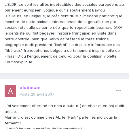
L'ELDR, ce sont les alliés indéfectibles des socialos européens au
parlement européen. Logique qu'ils soutiennent Bayrou.
D'ailleurs, en Belgique, le président du MR (mécano particratique,
membre de cette amicale internationale de la genuflexion pro-
socialo) était allé saluer le néo-quarto-républicain béarnais (AKA
le centriste qui fait bégayer l'histoire française) en visite dans
notre contrée, bien que Sarko ait préfacé la toute fraîche
biographie dudit président "libéral". La duplicité inépuisable des
"libéraux" francophones belges a certainement inspiré celle de
Fillias ! D'où l'engouement de celui-ci pour la coalition violette.
Tout s'explique.
aludosan
Posté
20 avril 2007
J'ai vainement cherché un nom d'auteur ( en chair et en os) dudit
article.
Marrant, c'est comme chez AL: le "Parti" parle, les individus la
ferment !
J' ai dû louper le mystère de l'incarnation !