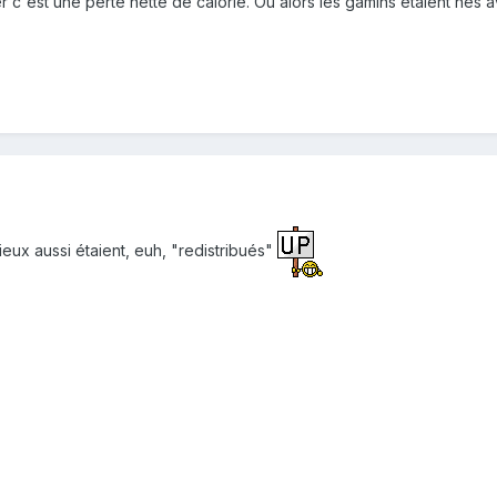
 c'est une perte nette de calorie. Ou alors les gamins étaient nés a
vieux aussi étaient, euh, "redistribués"