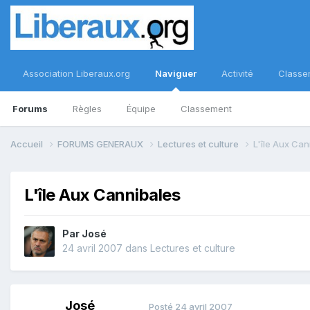
Association Liberaux.org
Naviguer
Activité
Classe
Forums
Règles
Équipe
Classement
Accueil
FORUMS GENERAUX
Lectures et culture
L'île Aux Can
L'île Aux Cannibales
Par
José
24 avril 2007
dans
Lectures et culture
José
Posté
24 avril 2007