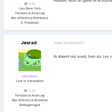
Hummm. Avoir un gamin et le bouffer
9,9k
Lieu:
New York
Tendance:
Anarcap
Ma référence:
Rothbard,
D. Friedman
Jesrad
Posté
24 avril 2007
Ils étaient nés avant, bien sûr. Les 
Utilisateur
Lost in translation
11,2k
Tendance:
Anarcap
Ma référence:
Anselme
Bellegarrigue