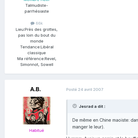
Talmudiste-
parrhésiaste
66k
Lieu:
Près des grottes,
pas loin du bout du
monde
Tendance:
Libéral
classique
Ma référence:
Revel,
Simonnot, Sowell
A.B.
Posté
24 avril 2007
Jesrad a dit :
De même en Chine maoïste: dans 
manger le leur).
Habitué