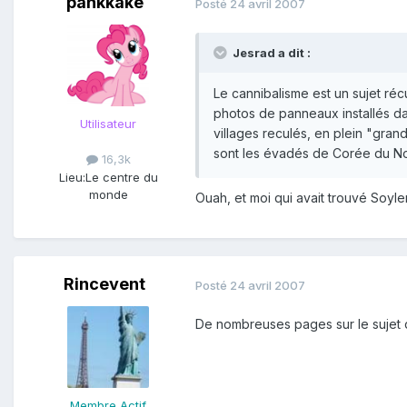
pankkake
Posté
24 avril 2007
Jesrad a dit :
Le cannibalisme est un sujet ré
photos de panneaux installés dan
Utilisateur
villages reculés, en plein "gran
sont les évadés de Corée du No
16,3k
Lieu:
Le centre du
monde
Ouah, et moi qui avait trouvé Soyle
Rincevent
Posté
24 avril 2007
De nombreuses pages sur le sujet d
Membre Actif