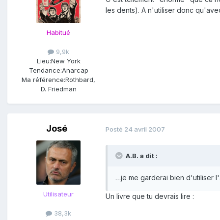
les dents). A n'utiliser donc qu'av
Habitué
9,9k
Lieu:
New York
Tendance:
Anarcap
Ma référence:
Rothbard,
D. Friedman
José
Posté
24 avril 2007
A.B. a dit :
…je me garderai bien d'utiliser
Utilisateur
Un livre que tu devrais lire :
38,3k