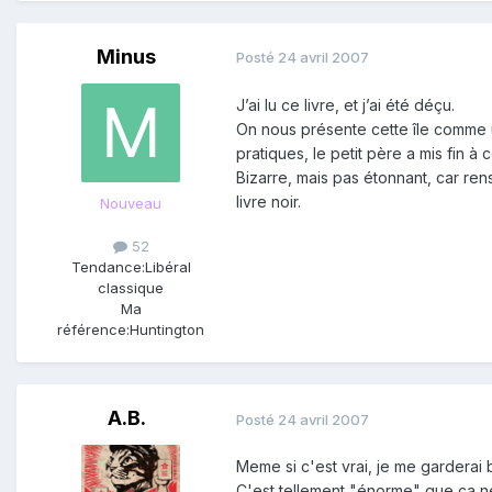
Minus
Posté
24 avril 2007
J’ai lu ce livre, et j’ai été déçu.
On nous présente cette île comme un
pratiques, le petit père a mis fin à 
Bizarre, mais pas étonnant, car ren
livre noir.
Nouveau
52
Tendance:
Libéral
classique
Ma
référence:
Huntington
A.B.
Posté
24 avril 2007
Meme si c'est vrai, je me garderai 
C'est tellement "énorme" que ca n