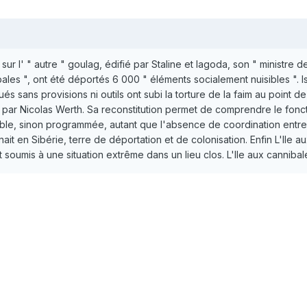
 sur l' " autre " goulag, édifié par Staline et Iagoda, son " ministre de
nibales ", ont été déportés 6 000 " éléments socialement nuisibles ".
s sans provisions ni outils ont subi la torture de la faim au point 
é par Nicolas Werth. Sa reconstitution permet de comprendre le fon
ble, sinon programmée, autant que l'absence de coordination entre l
nait en Sibérie, terre de déportation et de colonisation. Enfin L'Ile
soumis à une situation extrême dans un lieu clos. L'lle aux cannibales