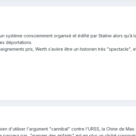
 système consciemment organisé et édifié par Staline alors qu’à la 
ces déportations.
seignements pris, Werth s’avère être un historien très "spectacle", e
bien d'utiliser l'argument "cannibal" contre l'URSS, la Chine de Mao
e passera pas, "manger des enfants" est en plus un cliché synony