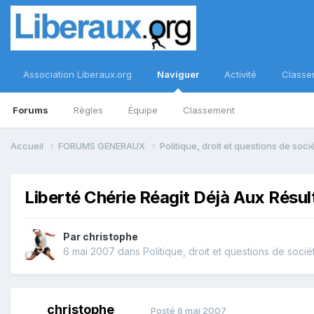
Association Liberaux.org
Naviguer
Activité
Classe
Forums
Règles
Équipe
Classement
Accueil
FORUMS GENERAUX
Politique, droit et questions de soc
Liberté Chérie Réagit Déjà Aux Résul
Par
christophe
6 mai 2007
dans
Politique, droit et questions de socié
christophe
Posté
6 mai 2007