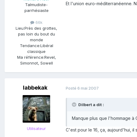
Et l'union euro-méditerranéenne. N
Talmudiste-
parrhésiaste
66k
Lieu:
Près des grottes,
pas loin du bout du
monde
Tendance:
Libéral
classique
Ma référence:
Revel,
Simonnot, Sowell
labbekak
Posté
6 mai 2007
Dilbert a dit :
Manque plus que l'hommage à Ch
Utilisateur
C'est pour le 16, ça, aujourd'hui, i