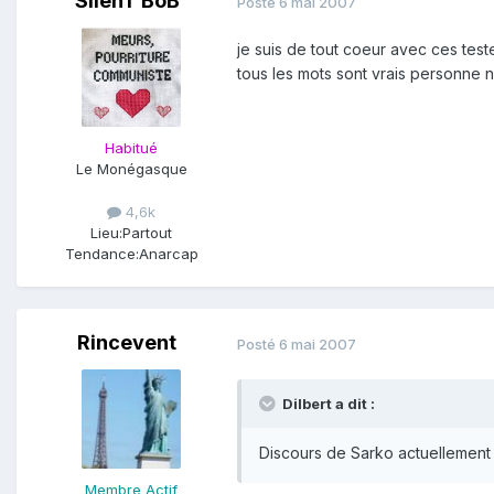
SilenT BoB
Posté
6 mai 2007
je suis de tout coeur avec ces test
tous les mots sont vrais personne ne
Habitué
Le Monégasque
4,6k
Lieu:
Partout
Tendance:
Anarcap
Rincevent
Posté
6 mai 2007
Dilbert a dit :
Discours de Sarko actuellement 
Membre Actif