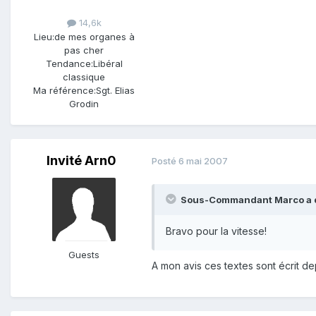
14,6k
Lieu:
de mes organes à
pas cher
Tendance:
Libéral
classique
Ma référence:
Sgt. Elias
Grodin
Invité Arn0
Posté
6 mai 2007
Sous-Commandant Marco a di
Bravo pour la vitesse!
Guests
A mon avis ces textes sont écrit d