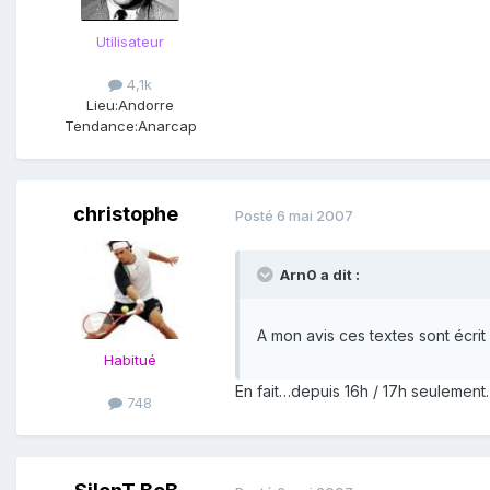
Utilisateur
4,1k
Lieu:
Andorre
Tendance:
Anarcap
christophe
Posté
6 mai 2007
Arn0 a dit :
A mon avis ces textes sont écri
Habitué
En fait…depuis 16h / 17h seulemen
748