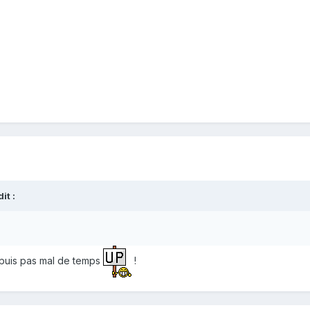
t :
epuis pas mal de temps
!