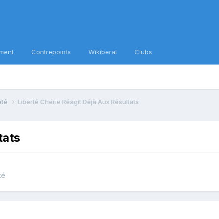
ment
Contrepoints
Wikiberal
Clubs
iété
Liberté Chérie Réagit Déjà Aux Résultats
tats
té