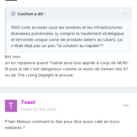
Cochon a dit :
1000 civils écrasés sous les bombes et les infrastructures
libanaises pulvérisées (y compris la hautement stratégique
et terroriste unique usine de produits laitiers au Liban), ça
n'était déjà pas un peu "la solution au napalm"?
Bof non;
on en reparlera quand Tsahal aura tout applati à coup de MLRS…
Et puis le lait c'est dangereux comme la vision de Semen idol 47
ou de The Living Daylight le prouve.
Toast
Posté
22 mai 2007
P'tain Mobius comment tu fais pour être aussi calé en trucs
militaires ?