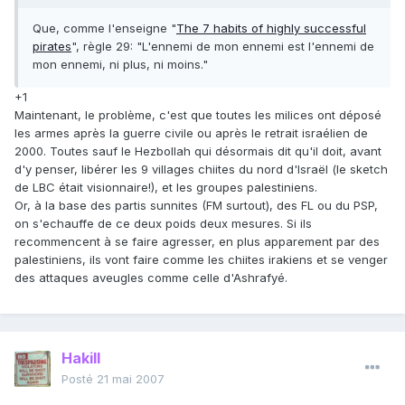
Que, comme l'enseigne "
The 7 habits of highly successful
pirates
", règle 29: "L'ennemi de mon ennemi est l'ennemi de
mon ennemi, ni plus, ni moins."
+1
Maintenant, le problème, c'est que toutes les milices ont déposé
les armes après la guerre civile ou après le retrait israélien de
2000. Toutes sauf le Hezbollah qui désormais dit qu'il doit, avant
d'y penser, libérer les 9 villages chiites du nord d'Israël (le sketch
de LBC était visionnaire!), et les groupes palestiniens.
Or, à la base des partis sunnites (FM surtout), des FL ou du PSP,
on s'echauffe de ce deux poids deux mesures. Si ils
recommencent à se faire agresser, en plus apparement par des
palestiniens, ils vont faire comme les chiites irakiens et se venger
des attaques aveugles comme celle d'Ashrafyé.
Hakill
Posté
21 mai 2007