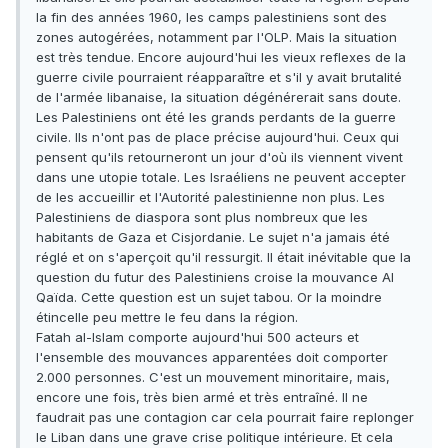
la fin des années 1960, les camps palestiniens sont des
zones autogérées, notamment par l'OLP. Mais la situation
est très tendue. Encore aujourd'hui les vieux reflexes de la
guerre civile pourraient réapparaître et s'il y avait brutalité
de l'armée libanaise, la situation dégénérerait sans doute.
Les Palestiniens ont été les grands perdants de la guerre
civile. Ils n'ont pas de place précise aujourd'hui. Ceux qui
pensent qu'ils retourneront un jour d'où ils viennent vivent
dans une utopie totale. Les Israéliens ne peuvent accepter
de les accueillir et l'Autorité palestinienne non plus. Les
Palestiniens de diaspora sont plus nombreux que les
habitants de Gaza et Cisjordanie. Le sujet n'a jamais été
réglé et on s'aperçoit qu'il ressurgit. Il était inévitable que la
question du futur des Palestiniens croise la mouvance Al
Qaïda. Cette question est un sujet tabou. Or la moindre
étincelle peu mettre le feu dans la région.
Fatah al-Islam comporte aujourd'hui 500 acteurs et
l'ensemble des mouvances apparentées doit comporter
2.000 personnes. C'est un mouvement minoritaire, mais,
encore une fois, très bien armé et très entraîné. Il ne
faudrait pas une contagion car cela pourrait faire replonger
le Liban dans une grave crise politique intérieure. Et cela