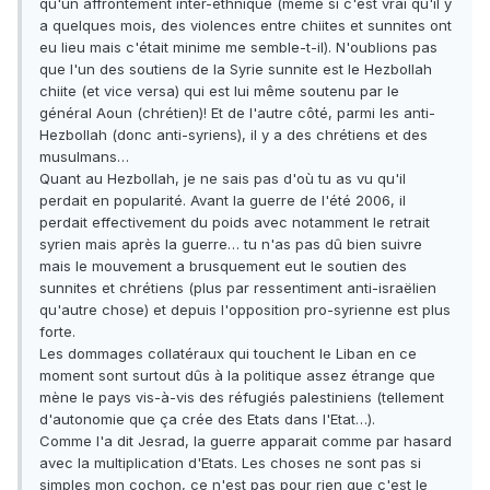
qu'un affrontement inter-éthnique (même si c'est vrai qu'il y
a quelques mois, des violences entre chiites et sunnites ont
eu lieu mais c'était minime me semble-t-il). N'oublions pas
que l'un des soutiens de la Syrie sunnite est le Hezbollah
chiite (et vice versa) qui est lui même soutenu par le
général Aoun (chrétien)! Et de l'autre côté, parmi les anti-
Hezbollah (donc anti-syriens), il y a des chrétiens et des
musulmans…
Quant au Hezbollah, je ne sais pas d'où tu as vu qu'il
perdait en popularité. Avant la guerre de l'été 2006, il
perdait effectivement du poids avec notamment le retrait
syrien mais après la guerre… tu n'as pas dû bien suivre
mais le mouvement a brusquement eut le soutien des
sunnites et chrétiens (plus par ressentiment anti-israëlien
qu'autre chose) et depuis l'opposition pro-syrienne est plus
forte.
Les dommages collatéraux qui touchent le Liban en ce
moment sont surtout dûs à la politique assez étrange que
mène le pays vis-à-vis des réfugiés palestiniens (tellement
d'autonomie que ça crée des Etats dans l'Etat…).
Comme l'a dit Jesrad, la guerre apparait comme par hasard
avec la multiplication d'Etats. Les choses ne sont pas si
simples mon cochon, ce n'est pas pour rien que c'est le