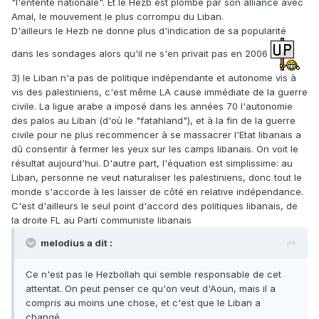
"l'entente nationale". Et le Hezb est plombé par son alliance avec
Amal, le mouvement le plus corrompu du Liban.
D'ailleurs le Hezb ne donne plus d'indication de sa popularité
dans les sondages alors qu'il ne s'en privait pas en 2006
3) le Liban n'a pas de politique indépendante et autonome vis à
vis des palestiniens, c'est même LA cause immédiate de la guerre
civile. La ligue arabe a imposé dans les années 70 l'autonomie
des palos au Liban (d'où le "fatahland"), et à la fin de la guerre
civile pour ne plus recommencer à se massacrer l'Etat libanais a
dû consentir à fermer les yeux sur les camps libanais. On voit le
résultat aujourd'hui. D'autre part, l'équation est simplissime: au
Liban, personne ne veut naturaliser les palestiniens, donc tout le
monde s'accorde à les laisser de côté en relative indépendance.
C'est d'ailleurs le seul point d'accord des politiques libanais, de
la droite FL au Parti communiste libanais
melodius a dit :
Ce n'est pas le Hezbollah qui semble responsable de cet
attentat. On peut penser ce qu'on veut d'Aoun, mais il a
compris au moins une chose, et c'est que le Liban a
changé.