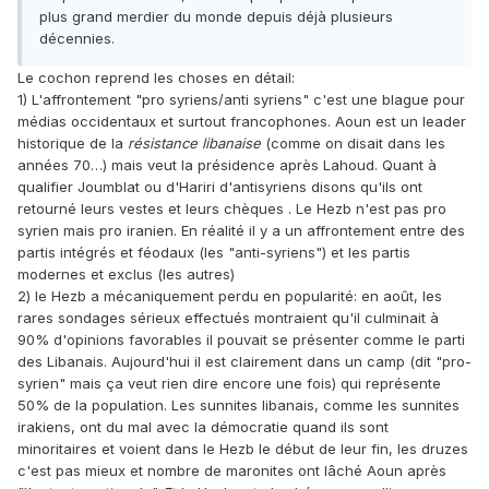
plus grand merdier du monde depuis déjà plusieurs
décennies.
Le cochon reprend les choses en détail:
1) L'affrontement "pro syriens/anti syriens" c'est une blague pour
médias occidentaux et surtout francophones. Aoun est un leader
historique de la
résistance libanaise
(comme on disait dans les
années 70…) mais veut la présidence après Lahoud. Quant à
qualifier Joumblat ou d'Hariri d'antisyriens disons qu'ils ont
retourné leurs vestes et leurs chèques . Le Hezb n'est pas pro
syrien mais pro iranien. En réalité il y a un affrontement entre des
partis intégrés et féodaux (les "anti-syriens") et les partis
modernes et exclus (les autres)
2) le Hezb a mécaniquement perdu en popularité: en août, les
rares sondages sérieux effectués montraient qu'il culminait à
90% d'opinions favorables il pouvait se présenter comme le parti
des Libanais. Aujourd'hui il est clairement dans un camp (dit "pro-
syrien" mais ça veut rien dire encore une fois) qui représente
50% de la population. Les sunnites libanais, comme les sunnites
irakiens, ont du mal avec la démocratie quand ils sont
minoritaires et voient dans le Hezb le début de leur fin, les druzes
c'est pas mieux et nombre de maronites ont lâché Aoun après