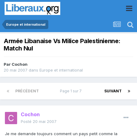
Europe et international
Armée Libanaise Vs Milice Palestinienne:
Match Nul
Par
Cochon
20 mai 2007
dans
Europe et international
PRÉCÉDENT
Page 1 sur 7
SUIVANT
Cochon
Posté
20 mai 2007
Je me demande toujours comment un pays petit comme la