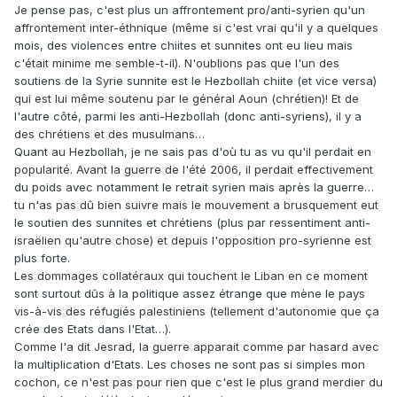
Je pense pas, c'est plus un affrontement pro/anti-syrien qu'un
affrontement inter-éthnique (même si c'est vrai qu'il y a quelques
mois, des violences entre chiites et sunnites ont eu lieu mais
c'était minime me semble-t-il). N'oublions pas que l'un des
soutiens de la Syrie sunnite est le Hezbollah chiite (et vice versa)
qui est lui même soutenu par le général Aoun (chrétien)! Et de
l'autre côté, parmi les anti-Hezbollah (donc anti-syriens), il y a
des chrétiens et des musulmans…
Quant au Hezbollah, je ne sais pas d'où tu as vu qu'il perdait en
popularité. Avant la guerre de l'été 2006, il perdait effectivement
du poids avec notamment le retrait syrien mais après la guerre…
tu n'as pas dû bien suivre mais le mouvement a brusquement eut
le soutien des sunnites et chrétiens (plus par ressentiment anti-
israëlien qu'autre chose) et depuis l'opposition pro-syrienne est
plus forte.
Les dommages collatéraux qui touchent le Liban en ce moment
sont surtout dûs à la politique assez étrange que mène le pays
vis-à-vis des réfugiés palestiniens (tellement d'autonomie que ça
crée des Etats dans l'Etat…).
Comme l'a dit Jesrad, la guerre apparait comme par hasard avec
la multiplication d'Etats. Les choses ne sont pas si simples mon
cochon, ce n'est pas pour rien que c'est le plus grand merdier du