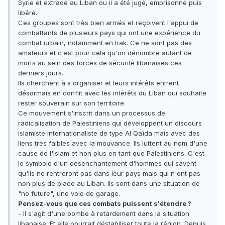
Syrie et extradé au Liban ou il a été jugé, emprisonné puis
libéré.
Ces groupes sont très bien armés et reçoivent l'appui de
combattants de plusieurs pays qui ont une expérience du
combat urbain, notamment en Irak. Ce ne sont pas des
amateurs et c'est pour cela qu'on dénombre autant de
morts au sein des forces de sécurité libanaises ces
derniers jours.
Ils cherchent à s'organiser et leurs intérêts entrent
désormais en conflit avec les intérêts du Liban qui souhaite
rester souverain sur son territoire.
Ce mouvement s'inscrit dans un processus de
radicalisation de Palestiniens qui développent un discours
islamiste internationaliste de type Al Qaïda mais avec des
liens très faibles avec la mouvance. Ils luttent au nom d'une
cause de l'Islam et non plus en tant que Palestiniens. C'est
le symbole d'un désenchantement d'hommes qui savent
qu'ils ne rentreront pas dans leur pays mais qui n'ont pas
non plus de place au Liban. Ils sont dans une situation de
"no future", une voie de garage.
Pensez-vous que ces combats puissent s'étendre ?
- Il s'agit d'une bombe à retardement dans la situation
libanaise. Et elle pourrait déstabiliser toute la région. Depuis