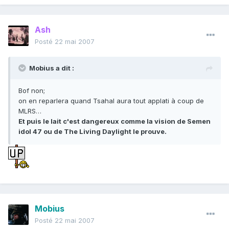
Ash
Posté
22 mai 2007
Mobius a dit :
Bof non;
on en reparlera quand Tsahal aura tout applati à coup de
MLRS…
Et puis le lait c'est dangereux comme la vision de Semen
idol 47 ou de The Living Daylight le prouve.
Mobius
Posté
22 mai 2007