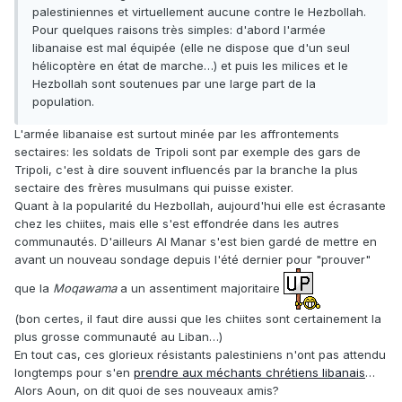
palestiniennes et virtuellement aucune contre le Hezbollah.
Pour quelques raisons très simples: d'abord l'armée
libanaise est mal équipée (elle ne dispose que d'un seul
hélicoptère en état de marche…) et puis les milices et le
Hezbollah sont soutenues par une large part de la
population.
L'armée libanaise est surtout minée par les affrontements
sectaires: les soldats de Tripoli sont par exemple des gars de
Tripoli, c'est à dire souvent influencés par la branche la plus
sectaire des frères musulmans qui puisse exister.
Quant à la popularité du Hezbollah, aujourd'hui elle est écrasante
chez les chiites, mais elle s'est effondrée dans les autres
communautés. D'ailleurs Al Manar s'est bien gardé de mettre en
avant un nouveau sondage depuis l'été dernier pour "prouver"
que la
Moqawama
a un assentiment majoritaire
(bon certes, il faut dire aussi que les chiites sont certainement la
plus grosse communauté au Liban…)
En tout cas, ces glorieux résistants palestiniens n'ont pas attendu
longtemps pour s'en
prendre aux méchants chrétiens libanais
…
Alors Aoun, on dit quoi de ses nouveaux amis?