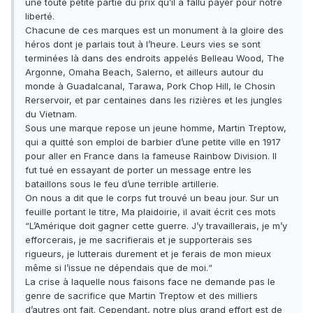
une toute petite partie du prix qu’il a fallu payer pour notre
liberté.
Chacune de ces marques est un monument à la gloire des
héros dont je parlais tout à l’heure. Leurs vies se sont
terminées là dans des endroits appelés Belleau Wood, The
Argonne, Omaha Beach, Salerno, et ailleurs autour du
monde à Guadalcanal, Tarawa, Pork Chop Hill, le Chosin
Rerservoir, et par centaines dans les rizières et les jungles
du Vietnam.
Sous une marque repose un jeune homme, Martin Treptow,
qui a quitté son emploi de barbier d’une petite ville en 1917
pour aller en France dans la fameuse Rainbow Division. Il
fut tué en essayant de porter un message entre les
bataillons sous le feu d’une terrible artillerie.
On nous a dit que le corps fut trouvé un beau jour. Sur un
feuille portant le titre, Ma plaidoirie, il avait écrit ces mots
“L’Amérique doit gagner cette guerre. J’y travaillerais, je m’y
efforcerais, je me sacrifierais et je supporterais ses
rigueurs, je lutterais durement et je ferais de mon mieux
même si l’issue ne dépendais que de moi.“
La crise à laquelle nous faisons face ne demande pas le
genre de sacrifice que Martin Treptow et des milliers
d’autres ont fait. Cependant, notre plus grand effort est de