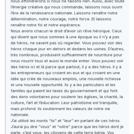
nous effondrerons si nous ne faisons rien. Aussi, avec toute
l’énergie créative qui nous commande, laissons nous ouvrir
l’ère de la renaissance nationale. Laissons renaître notre
détermination, notre courage, notre force. Et laissons
renaître notre foi et notre espérance.
Nous avons chacun le droit d’avoir un rêve héroïque. Ceux
qui disent que nous sommes à une époque ou il n’y a pas
de héros, ne savent pas où regarder. Vous pouvez voir des
héros chaque jour en dehors et dedans les usines. D’autres,
très nombreux, produisent suffisamment de nourriture pour
nous nourrir tous et aussi le monde entier. Vous pouvez voir
des héros ici et là parce que partout, il y a des héros. Il y a
les entrepreneurs qui croient en eux et qui croient en une
idée qui crée de nouveaux emplois, une nouvelle richesse
et une nouvelle opportunité. Ils y a les particuliers et les
familles qui paient les taxes du gouvernement et qui font
des dons volontaires pour soutenir les églises, la charité, la
culture, l’art et l’éducation. Leur patriotisme est tranquille,
mais profond. Ils soutiennent les valeurs de notre vie
nationale.
J’ai utilisé les monts “ils” et “leur” en parlant de ces héros.
J’aurai pu dire “vous” et “votre” parce que les héros dont je
parle, c’est vous, les citoyens de cette terre bénie. Vos