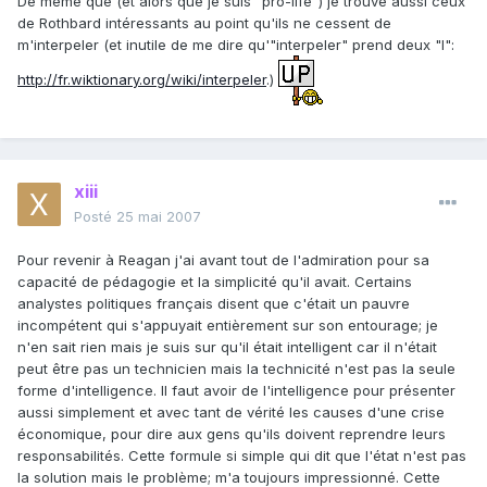
De même que (et alors que je suis "pro-life") je trouve aussi ceux
de Rothbard intéressants au point qu'ils ne cessent de
m'interpeler (et inutile de me dire qu'"interpeler" prend deux "l":
http://fr.wiktionary.org/wiki/interpeler
.)
xiii
Posté
25 mai 2007
Pour revenir à Reagan j'ai avant tout de l'admiration pour sa
capacité de pédagogie et la simplicité qu'il avait. Certains
analystes politiques français disent que c'était un pauvre
incompétent qui s'appuyait entièrement sur son entourage; je
n'en sait rien mais je suis sur qu'il était intelligent car il n'était
peut être pas un technicien mais la technicité n'est pas la seule
forme d'intelligence. Il faut avoir de l'intelligence pour présenter
aussi simplement et avec tant de vérité les causes d'une crise
économique, pour dire aux gens qu'ils doivent reprendre leurs
responsabilités. Cette formule si simple qui dit que l'état n'est pas
la solution mais le problème; m'a toujours impressionné. Cette