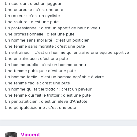
Un coureur : c'est un joggeur
Une coureuse : c'est une pute
Un rouleur : c'est un cycliste
Une roulure : c'est une pute
Un professionnel : c'est un sportif de haut niveau
Une professionnelle : c'est une pute
Un homme sans moralité : c'est un politicien
Une femme sans moralité : c'est une pute
Un entraîneur : c'est un homme qui entraîne une équipe sportive
Une entraîneuse : c'est une pute
Un homme public : c'est un homme connu
Une femme publique : c'est une pute
Un homme facile : c'est un homme agréable à vivre
Une femme facile : c'est une pute
Un homme qui fait le trottoir : c'est un paveur
Une femme qui fait le trottoir : c'est une pute
Un péripatéticien : c'est un élève d'Aristote
Une péripatéticienne : c'est une pute
Vincent