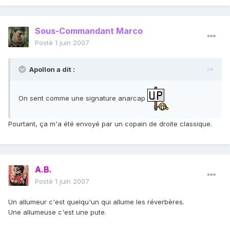
Sous-Commandant Marco
Posté
1 juin 2007
Apollon a dit :
On sent comme une signature anarcap
Pourtant, ça m'a été envoyé par un copain de droite classique.
A.B.
Posté
1 juin 2007
Un allumeur c'est quelqu'un qui allume les réverbères.
Une allumeuse c'est une pute.