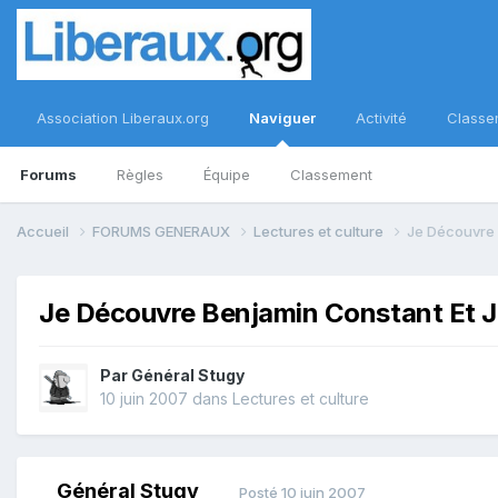
Association Liberaux.org
Naviguer
Activité
Classe
Forums
Règles
Équipe
Classement
Accueil
FORUMS GENERAUX
Lectures et culture
Je Découvre 
Je Découvre Benjamin Constant Et J
Par
Général Stugy
10 juin 2007
dans
Lectures et culture
Général Stugy
Posté
10 juin 2007