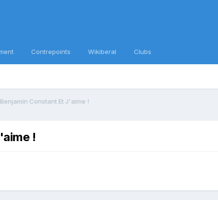
ment
Contrepoints
Wikiberal
Clubs
Benjamin Constant Et J'aime !
'aime !