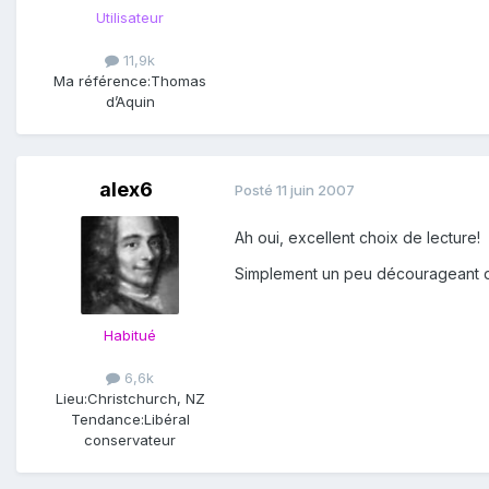
Utilisateur
11,9k
Ma référence:
Thomas
d’Aquin
alex6
Posté
11 juin 2007
Ah oui, excellent choix de lecture!
Simplement un peu décourageant de 
Habitué
6,6k
Lieu:
Christchurch, NZ
Tendance:
Libéral
conservateur