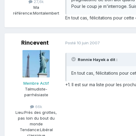
27,6k
Pour le coup je m'interroge. Sui
Ma
référence:
Montalembert
En tout cas, félicitations pour cette
Rincevent
Posté
10 juin 2007
Ronnie Hayek a dit :
En tout cas, félicitations pour ce
Membre Actif
+1. Il est sur ma liste pour les proch
Talmudiste-
parrhésiaste
66k
Lieu:
Près des grottes,
pas loin du bout du
monde
Tendance:
Libéral
classique