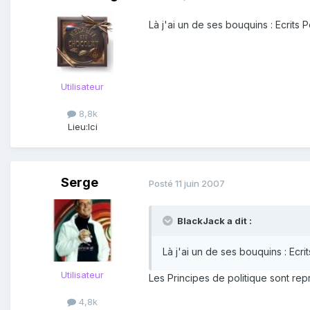
Là j'ai un de ses bouquins : Ecrits Po
Utilisateur
8,8k
Lieu:
Ici
Serge
Posté
11 juin 2007
BlackJack a dit :
Là j'ai un de ses bouquins : Ecrit
Utilisateur
Les Principes de politique sont repr
4,8k