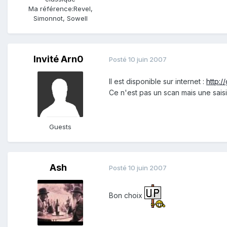
Ma référence:
Revel,
Simonnot, Sowell
Invité Arn0
Posté
10 juin 2007
Il est disponible sur internet :
http:/
Ce n'est pas un scan mais une saisi
Guests
Ash
Posté
10 juin 2007
Bon choix