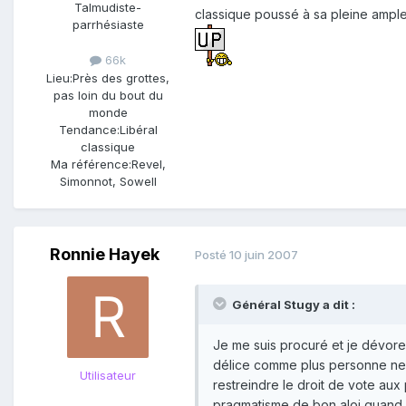
Talmudiste-
classique poussé à sa pleine ample
parrhésiaste
66k
Lieu:
Près des grottes,
pas loin du bout du
monde
Tendance:
Libéral
classique
Ma référence:
Revel,
Simonnot, Sowell
Ronnie Hayek
Posté
10 juin 2007
Général Stugy a dit :
Je me suis procuré et je dévore 
délice comme plus personne ne sa
Utilisateur
restreindre le droit de vote aux
pragmatisme de bon aloi quand 