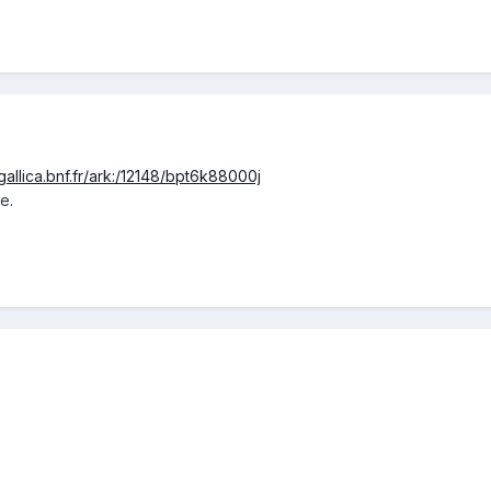
/gallica.bnf.fr/ark:/12148/bpt6k88000j
e.