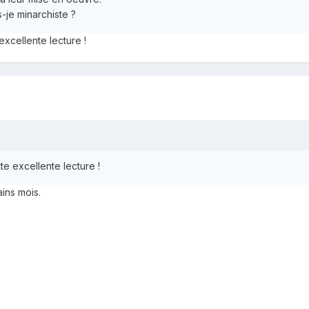
s-je minarchiste ?
 excellente lecture !
tte excellente lecture !
ains mois.