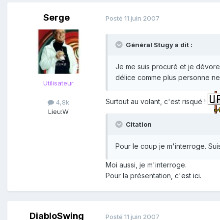
Serge
Posté
11 juin 2007
Général Stugy a dit :
Je me suis procuré et je dévore 
délice comme plus personne ne s
Utilisateur
Surtout au volant, c'est risqué !
4,8k
Lieu:
W
Citation
Pour le coup je m'interroge. Sui
Moi aussi, je m'interroge.
Pour la présentation,
c'est ici.
DiabloSwing
Posté
11 juin 2007