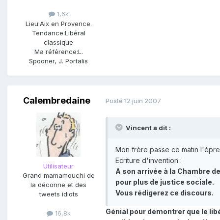
1,6k
Lieu:
Aix en Provence.
Tendance:
Libéral
classique
Ma référence:
L.
Spooner, J. Portalis
Calembredaine
Posté
12 juin 2007
Vincent a dit :
Mon frère passe ce matin l'épreu
Ecriture d'invention :
Utilisateur
A son arrivée à la Chambre des
Grand mamamouchi de
pour plus de justice sociale.
la déconne et des
Vous rédigerez ce discours.
tweets idiots
Génial pour démontrer que le lib
16,8k