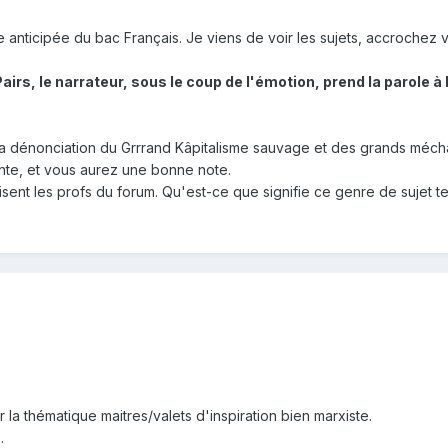
anticipée du bac Français. Je viens de voir les sujets, accrochez v
irs, le narrateur, sous le coup de l'émotion, prend la parole à l
 la dénonciation du Grrrand Kâpitalisme sauvage et des grands méchan
ante, et vous aurez une bonne note.
isent les profs du forum. Qu'est-ce que signifie ce genre de sujet 
 la thématique maitres/valets d'inspiration bien marxiste.
.