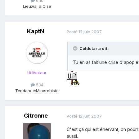
6,1k
Lieu:
Val d'Oise
KaptN
Posté
12 juin 2007
Coldstar a dit :
Tu en as fait une crise d'apople
Utilisateur
534
Tendance:
Minarchiste
Citronne
Posté
12 juin 2007
C'est ça qui est énervant, on pourr
aussi.