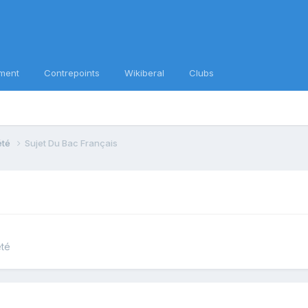
ment
Contrepoints
Wikiberal
Clubs
iété
Sujet Du Bac Français
été