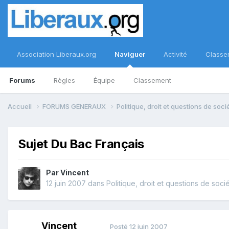
Association Liberaux.org
Naviguer
Activité
Classe
Forums
Règles
Équipe
Classement
Accueil
FORUMS GENERAUX
Politique, droit et questions de soc
Sujet Du Bac Français
Par
Vincent
12 juin 2007
dans
Politique, droit et questions de soci
Vincent
Posté
12 juin 2007