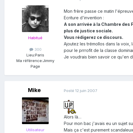
Mon frère passe ce matin l'épreuve 
Ecriture d'invention :
A son arrivée à la Chambre des Pa
plus de justice sociale.
Vous rédigerez ce discours.
Habitué
Ajoutez les trémollos dans la voix,
300
pour le prrrofit de la classe domin
Lieu:
Paris
Je voudrais bien savoir ce qu'en d
Ma référence:
Jimmy
Page
Mike
Posté
12 juin 2007
Alors là…
Pour mon bac j'avais eu un sujet sur
Utilisateur
Mais ça c'est purement scandaleux