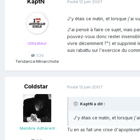
KaptN
Posté
12 juin 2007
J'y étais ce matin, et lorsque j'ai v
J'ai pensé à faire ce sujet, mais p
pouvez-vous donc rester insensible
Utilisateur
vivre décemment ?") et supprimé les
suis rabattu sur l'exercice du comm
534
Tendance:
Minarchiste
Coldstar
Posté
12 juin 2007
KaptN a dit :
J'y étais ce matin, et lorsque j'a
Membre Adhérent
Tu en as fait une crise d'apoplexie