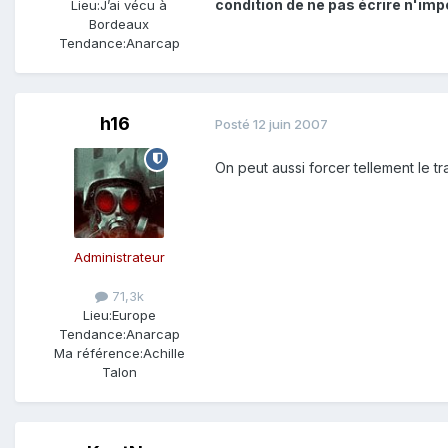
condition de ne pas écrire n'im
Lieu:
J’ai vécu à
Bordeaux
Tendance:
Anarcap
h16
Posté
12 juin 2007
On peut aussi forcer tellement le t
Administrateur
71,3k
Lieu:
Europe
Tendance:
Anarcap
Ma référence:
Achille
Talon