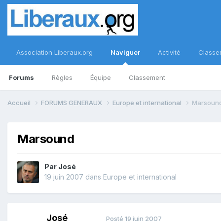
Association Liberaux.org
Naviguer
Activité
Classe
Forums
Règles
Équipe
Classement
Accueil
FORUMS GENERAUX
Europe et international
Marsoun
Marsound
Par
José
19 juin 2007
dans
Europe et international
José
Posté
19 juin 2007