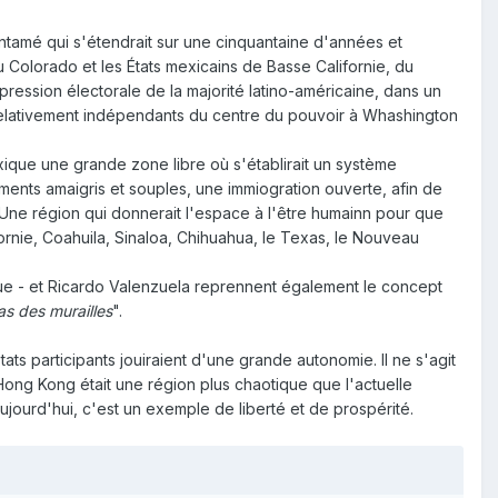
ntamé qui s'étendrait sur une cinquantaine d'années et
u Colorado et les États mexicains de Basse Californie, du
pression électorale de la majorité latino-américaine, dans un
 relativement indépendants du centre du pouvoir à Whashington
xique une grande zone libre où s'établirait un système
ements amaigris et souples, une immiogration ouverte, afin de
 Une région qui donnerait l'espace à l'être humainn pour que
fornie, Coahuila, Sinaloa, Chihuahua, le Texas, le Nouveau
e - et Ricardo Valenzuela reprennent également le concept
s des murailles
".
ats participants jouiraient d'une grande autonomie. Il ne s'agit
, Hong Kong était une région plus chaotique que l'actuelle
ujourd'hui, c'est un exemple de liberté et de prospérité.