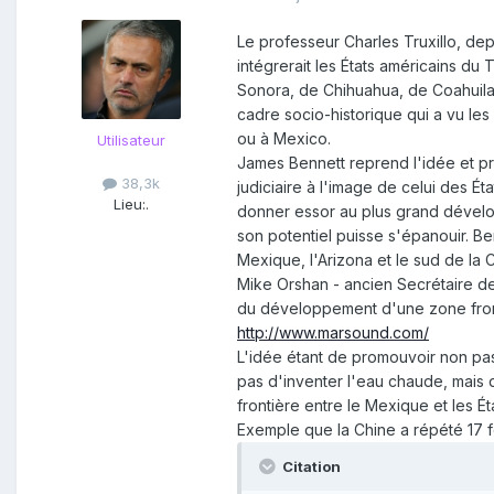
Le professeur Charles Truxillo, de
intégrerait les États américains du
Sonora, de Chihuahua, de Coahuila e
cadre socio-historique qui a vu le
ou à Mexico.
Utilisateur
James Bennett reprend l'idée et pr
38,3k
judiciaire à l'image de celui des É
Lieu:
.
donner essor au plus grand dévelop
son potentiel puisse s'épanouir. Be
Mexique, l'Arizona et le sud de la C
Mike Orshan - ancien Secrétaire d
du développement d'une zone fron
http://www.marsound.com/
L'idée étant de promouvoir non pas 
pas d'inventer l'eau chaude, mais de
frontière entre le Mexique et les É
Exemple que la Chine a répété 17 foi
Citation