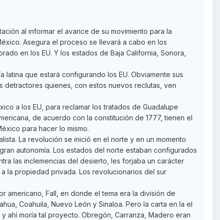
tación al informar el avance de su movimiento para la
éxico. Asegura el proceso se llevará a cabo en los
rado en los EU. Y los estados de Baja California, Sonora,
ría latina que estará configurando los EU. Obviamente sus
us detractores quienes, con estos nuevos reclutas, ven
ico a los EU, para reclamar los tratados de Guadalupe
Americana, de acuerdo con la constitución de 1777, tienen el
México para hacer lo mismo.
ista. La revolución se inició en el norte y en un momento
gran autonomía. Los estados del norte estaban configurados
a las inclemencias del desierto, les forjaba un carácter
a la propiedad privada. Los revolucionarios del sur
r americano, Fall, en donde el tema era la división de
hua, Coahuila, Nuevo León y Sinaloa. Pero la carta en la el
, y ahí moría tal proyecto. Obregón, Carranza, Madero eran