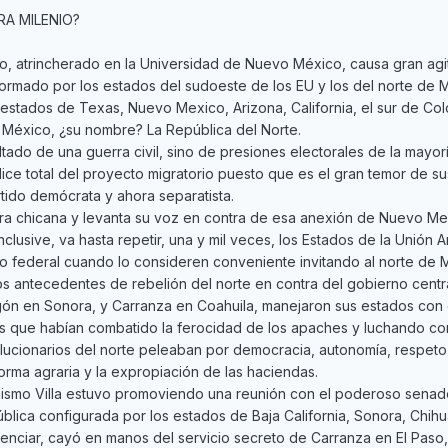
RA MILENIO?
llo, atrincherado en la Universidad de Nuevo México, causa gran agi
rmado por los estados del sudoeste de los EU y los del norte de M
estados de Texas, Nuevo Mexico, Arizona, California, el sur de Colo
 México, ¿su nombre? La República del Norte.
ltado de una guerra civil, sino de presiones electorales de la mayo
ice total del proyecto migratorio puesto que es el gran temor de s
artido demócrata y ahora separatista.
era chicana y levanta su voz en contra de esa anexión de Nuevo Mex
clusive, va hasta repetir, una y mil veces, los Estados de la Unión 
o federal cuando lo consideren conveniente invitando al norte de 
 antecedentes de rebelión del norte en contra del gobierno central
gón en Sonora, y Carranza en Coahuila, manejaron sus estados con 
que habían combatido la ferocidad de los apaches y luchando contr
lucionarios del norte peleaban por democracia, autonomía, respeto 
orma agraria y la expropiación de las haciendas.
l mismo Villa estuvo promoviendo una reunión con el poderoso senado
ica configurada por los estados de Baja California, Sonora, Chihua
erenciar, cayó en manos del servicio secreto de Carranza en El Paso