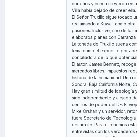
norteños y nunca creyeron en uno
Villa había dejado de creer ella.
El Señor Truxillo sigue tocado
reclamando a Kuwait como otra p
pasiones. Inclusive, uno de lo
elaboraba planes con Carranza 
La tonada de Truxillo suena como
tema como el expuesto por Joel 
conciliadora de lo que potencia
El autor, James Bennett, recoge
mercados libres, impuestos reduc
historia de la humanidad. Una re
Sonora, Baja California Norte, 
Hay gran similitud de ideología
sido independiente y alejado d
centros de poder del DF. El viej
Mike Orshan y un servidor, ret
fuera Secretario de Tecnología
desarrollo. Para ello hemos es
entrevistas con los verdaderos 