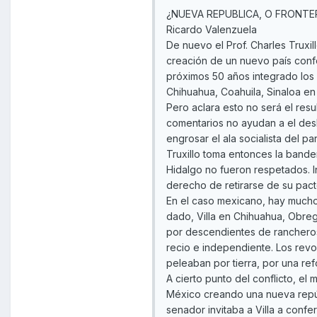
¿NUEVA REPUBLICA, O FRONTE
Ricardo Valenzuela
De nuevo el Prof. Charles Truxi
creación de un nuevo país confo
próximos 50 años integrado los 
Chihuahua, Coahuila, Sinaloa en
Pero aclara esto no será el resu
comentarios no ayudan a el desl
engrosar el ala socialista del p
Truxillo toma entonces la band
Hidalgo no fueron respetados. In
derecho de retirarse de su pact
En el caso mexicano, hay muchos
dado, Villa en Chihuahua, Obre
por descendientes de rancheros 
recio e independiente. Los revo
peleaban por tierra, por una ref
A cierto punto del conflicto, e
México creando una nueva repúbl
senador invitaba a Villa a conf