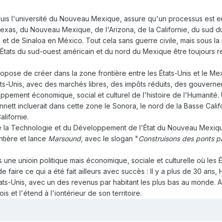
puis l'université du Nouveau Mexique, assure qu'un processus est e
 Texas, du Nouveau Mexique, de l'Arizona, de la Californie, du sud d
t de Sinaloa en México. Tout cela sans guerre civile, mais sous la 
s États du sud-ouest américain et du nord du Mexique être toujours
opose de créer dans la zone frontière entre les États-Unis et le Me
tats-Unis, avec des marchés libres, des impôts réduits, des gouvern
pement économique, social et culturel de l'histoire de l'Humanité.
nnett incluerait dans cette zone le Sonora, le nord de la Basse Cali
alifornie.
e la Technologie et du Développement de l'État du Nouveau Mexiqu
tière et lance
Marsound
, avec le slogan "
Construisons des ponts pa
une unioin politique mais économique, sociale et culturelle où les Ét
 faire ce qui a été fait ailleurs avec succès : Il y a plus de 30 ans
tats-Unis, avec un des revenus par habitant les plus bas au monde. A
s et l'étend à l'iontérieur de son territoire.