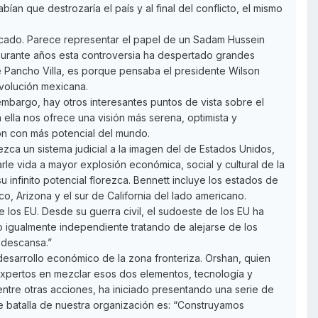
an que destrozaría el país y al final del conflicto, el mismo
vocado. Parece representar el papel de un Sadam Hussein
. Durante años esta controversia ha despertado grandes
e Pancho Villa, es porque pensaba el presidente Wilson
volución mexicana.
 embargo, hay otros interesantes puntos de vista sobre el
ella nos ofrece una visión más serena, optimista y
ión con más potencial del mundo.
zca un sistema judicial a la imagen del de Estados Unidos,
rle vida a mayor explosión económica, social y cultural de la
 infinito potencial florezca. Bennett incluye los estados de
, Arizona y el sur de California del lado americano.
 los EU. Desde su guerra civil, el sudoeste de los EU ha
 igualmente independiente tratando de alejarse de los
r descansa.”
sarrollo económico de la zona fronteriza. Orshan, quien
expertos en mezclar esos dos elementos, tecnología y
, entre otras acciones, ha iniciado presentando una serie de
e batalla de nuestra organización es: “Construyamos