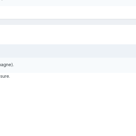
emagne).
sure.