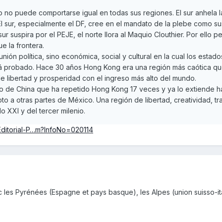
no puede comportarse igual en todas sus regiones. El sur anhela la
 El sur, especialmente el DF, cree en el mandato de la plebe como s
sur suspira por el PEJE, el norte llora al Maquio Clouthier. Por ello
e la frontera.
ón política, sino económica, social y cultural en la cual los estad
tá probado. Hace 30 años Hong Kong era una región más caótica que 
de libertad y prosperidad con el ingreso más alto del mundo.
o de China que ha repetido Hong Kong 17 veces y ya lo extiende hacia
pto a otras partes de México. Una región de libertad, creatividad, tr
lo XXI y del tercer milenio.
ditorial-P…m?InfoNo=020114
es Pyrénées (Espagne et pays basque), les Alpes (union suisso-ital