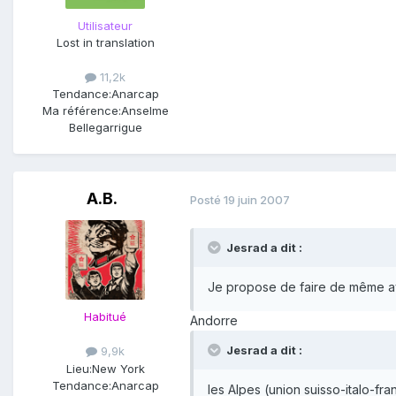
Utilisateur
Lost in translation
11,2k
Tendance:
Anarcap
Ma référence:
Anselme
Bellegarrigue
A.B.
Posté
19 juin 2007
Jesrad a dit :
Je propose de faire de même a
Habitué
Andorre
Jesrad a dit :
9,9k
Lieu:
New York
Tendance:
Anarcap
les Alpes (union suisso-italo-fra