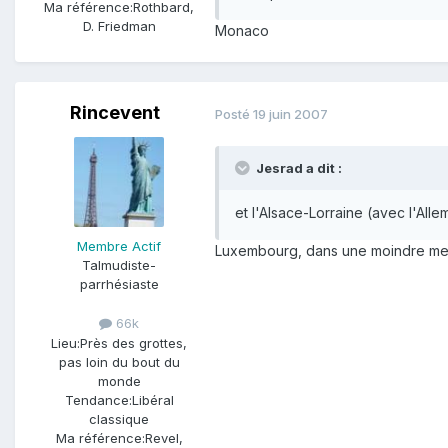
Ma référence:
Rothbard,
D. Friedman
Monaco
Rincevent
Posté
19 juin 2007
Jesrad a dit :
et l'Alsace-Lorraine (avec l'All
Membre Actif
Luxembourg, dans une moindre me
Talmudiste-
parrhésiaste
66k
Lieu:
Près des grottes,
pas loin du bout du
monde
Tendance:
Libéral
classique
Ma référence:
Revel,