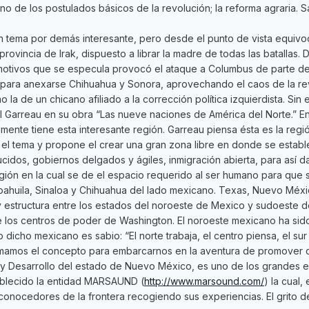
 de los postulados básicos de la revolución; la reforma agraria. Sabí
 un tema por demás interesante, pero desde el punto de vista equi
rovincia de Irak, dispuesto a librar la madre de todas las batallas
s motivos que se especula provocó el ataque a Columbus de parte d
para anexarse Chihuahua y Sonora, aprovechando el caos de la re
 la de un chicano afiliado a la corrección política izquierdista. Sin
Garreau en su obra “Las nueve naciones de América del Norte.” En 
lmente tiene esta interesante región. Garreau piensa ésta es la reg
 el tema y propone el crear una gran zona libre en donde se estable
idos, gobiernos delgados y ágiles, inmigración abierta, para así da
gión en la cual se de el espacio requerido al ser humano para que su
Coahuila, Sinaloa y Chihuahua del lado mexicano. Texas, Nuevo México
 y estructura entre los estados del noroeste de Mexico y sudoeste de
e los centros de poder de Washington. El noroeste mexicano ha sido
o dicho mexicano es sabio: “El norte trabaja, el centro piensa, el su
omamos el concepto para embarcarnos en la aventura de promover de
 y Desarrollo del estado de Nuevo México, es uno de los grandes 
tablecido la entidad MARSAUND (
http://www.marsound.com/
) la cual
conocedores de la frontera recogiendo sus experiencias. El grito d