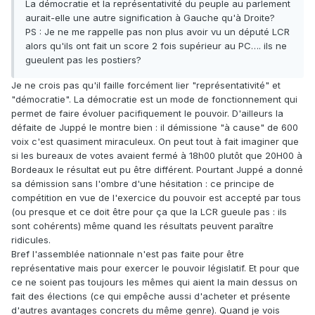
La démocratie et la représentativité du peuple au parlement
aurait-elle une autre signification à Gauche qu'à Droite?
PS : Je ne me rappelle pas non plus avoir vu un député LCR
alors qu'ils ont fait un score 2 fois supérieur au PC…. ils ne
gueulent pas les postiers?
Je ne crois pas qu'il faille forcément lier "représentativité" et
"démocratie". La démocratie est un mode de fonctionnement qui
permet de faire évoluer pacifiquement le pouvoir. D'ailleurs la
défaite de Juppé le montre bien : il démissione "à cause" de 600
voix c'est quasiment miraculeux. On peut tout à fait imaginer que
si les bureaux de votes avaient fermé à 18h00 plutôt que 20H00 à
Bordeaux le résultat eut pu être différent. Pourtant Juppé a donné
sa démission sans l'ombre d'une hésitation : ce principe de
compétition en vue de l'exercice du pouvoir est accepté par tous
(ou presque et ce doit être pour ça que la LCR gueule pas : ils
sont cohérents) même quand les résultats peuvent paraître
ridicules.
Bref l'assemblée nationnale n'est pas faite pour être
représentative mais pour exercer le pouvoir législatif. Et pour que
ce ne soient pas toujours les mêmes qui aient la main dessus on
fait des élections (ce qui empêche aussi d'acheter et présente
d'autres avantages concrets du même genre). Quand je vois