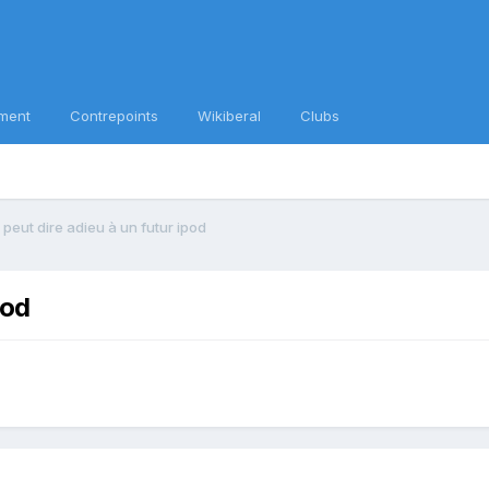
ment
Contrepoints
Wikiberal
Clubs
peut dire adieu à un futur ipod
pod