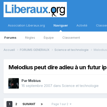
Association Liberaux.org
Naviguer
Activité
Classe
Forums
Règles
Équipe
Classement
Accueil
FORUMS GENERAUX
Science et technologie
Melodius 
Melodius peut dire adieu à un futur i
Par
Mobius
16 septembre 2007
dans
Science et technologie
1
2
SUIVANT
Page 1 sur 2