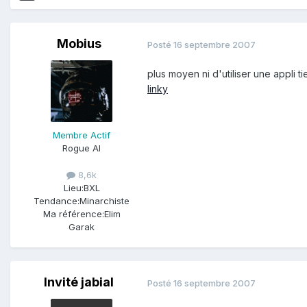
Mobius
Posté
16 septembre 2007
plus moyen ni d'utiliser une appli ti
linky
Membre Actif
Rogue AI
8,6k
Lieu:
BXL
Tendance:
Minarchiste
Ma référence:
Elim
Garak
Invité jabial
Posté
16 septembre 2007