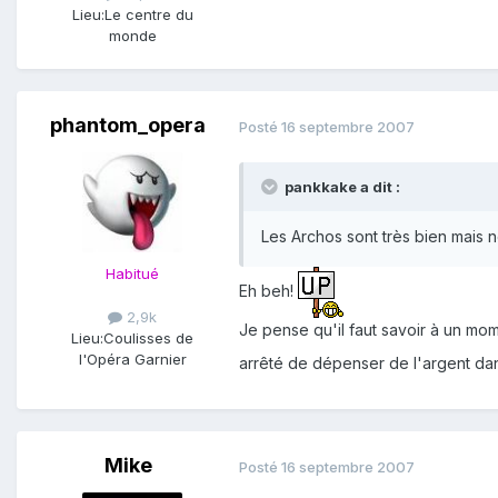
Lieu:
Le centre du
monde
phantom_opera
Posté
16 septembre 2007
pankkake a dit :
Les Archos sont très bien mais ne 
Habitué
Eh beh!
2,9k
Je pense qu'il faut savoir à un mom
Lieu:
Coulisses de
l'Opéra Garnier
arrêté de dépenser de l'argent dans
Mike
Posté
16 septembre 2007