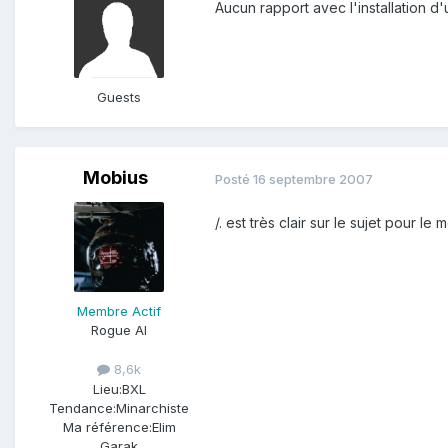
Aucun rapport avec l'installation d
Guests
Mobius
Posté
16 septembre 2007
/. est très clair sur le sujet pour le
Membre Actif
Rogue AI
8,6k
Lieu:
BXL
Tendance:
Minarchiste
Ma référence:
Elim
Garak