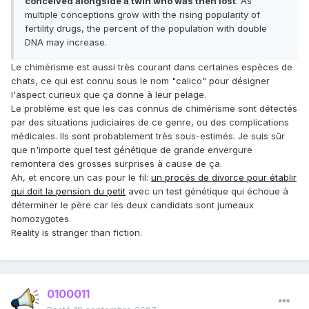
conceived alongside a twin who was then lost
. As
multiple conceptions grow with the rising popularity of
fertility drugs, the percent of the population with double
DNA may increase.
Le chimérisme est aussi très courant dans certaines espèces de
chats, ce qui est connu sous le nom "calico" pour désigner
l'aspect curieux que ça donne à leur pelage.
Le problème est que les cas connus de chimérisme sont détectés
par des situations judiciaires de ce genre, ou des complications
médicales. Ils sont probablement très sous-estimés. Je suis sûr
que n'importe quel test génétique de grande envergure
remontera des grosses surprises à cause de ça.
Ah, et encore un cas pour le fil:
un procès de divorce pour établir
qui doit la pension du petit
avec un test génétique qui échoue à
déterminer le père car les deux candidats sont jumeaux
homozygotes.
Reality is stranger than fiction.
0100011