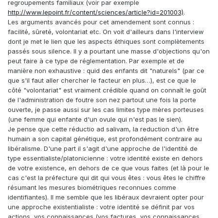
regroupements familiaux (voir par exemple
http://www.lepoint.fr/content/sciences/article?id=201003)
.
Les arguments avancés pour cet amendement sont connus :
facilité, sûreté, volontariat etc. On voit d'ailleurs dans l'interview
dont je met le lien que les aspects éthiques sont complètements
passés sous silence. Il y a pourtant une masse d'objections qu'on
peut faire à ce type de réglementation. Par exemple et de
manière non exhaustive : quid des enfants dit "naturels" (par ce
que s'il faut aller chercher le facteur en plus…), est ce que le
côté "volontariat" est vraiment crédible quand on connaît le goût
de l'administration de foutre son nez partout une fois la porte
ouverte, je passe aussi sur les cas limites type mères porteuses
(une femme qui enfante d'un ovule qui n'est pas le sien).
Je pense que cette réductio ad salivam, la reduction d'un être
humain a son capital génétique, est profondément contraire au
libéralisme. D'une part il s'agit d'une approche de l'identité de
type essentialiste/platonicienne : votre identité existe en dehors
de votre existence, en dehors de ce que vous faites (et là pour le
cas c'est la préfecture qui dit qui vous êtes : vous êtes le chiffre
résumant les mesures biométriques reconnues comme
identifiantes). Il me semble que les libéraux devraient opter pour
une approche existentialiste : votre identité se définit par vos
actions, vos connaissances (vos factures, vos connaissances,