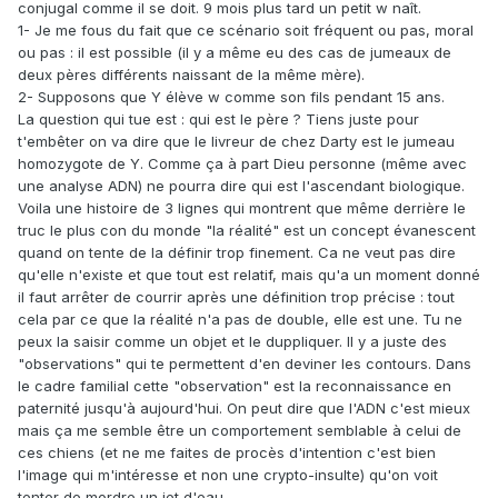
conjugal comme il se doit. 9 mois plus tard un petit w naît.
1- Je me fous du fait que ce scénario soit fréquent ou pas, moral
ou pas : il est possible (il y a même eu des cas de jumeaux de
deux pères différents naissant de la même mère).
2- Supposons que Y élève w comme son fils pendant 15 ans.
La question qui tue est : qui est le père ? Tiens juste pour
t'embêter on va dire que le livreur de chez Darty est le jumeau
homozygote de Y. Comme ça à part Dieu personne (même avec
une analyse ADN) ne pourra dire qui est l'ascendant biologique.
Voila une histoire de 3 lignes qui montrent que même derrière le
truc le plus con du monde "la réalité" est un concept évanescent
quand on tente de la définir trop finement. Ca ne veut pas dire
qu'elle n'existe et que tout est relatif, mais qu'a un moment donné
il faut arrêter de courrir après une définition trop précise : tout
cela par ce que la réalité n'a pas de double, elle est une. Tu ne
peux la saisir comme un objet et le duppliquer. Il y a juste des
"observations" qui te permettent d'en deviner les contours. Dans
le cadre familial cette "observation" est la reconnaissance en
paternité jusqu'à aujourd'hui. On peut dire que l'ADN c'est mieux
mais ça me semble être un comportement semblable à celui de
ces chiens (et ne me faites de procès d'intention c'est bien
l'image qui m'intéresse et non une crypto-insulte) qu'on voit
tenter de mordre un jet d'eau.