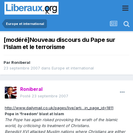
Europe et international
[modéré]Nouveau discours du Pape sur
l'Islam et le terrorisme
Par
Roniberal
23 septembre 2007
dans
Europe et international
Roniberal
Posté
23 septembre 2007
http://www.dailymail.co.uk/pages/live/arti…in_page_id=1811
Pope in 'freedom' blast at Islam
The Pope has again risked provoking the wrath of the Islamic
world, by criticising its treatment of Christians.
Benedict XVI attacked Muslim nations where Christians are either