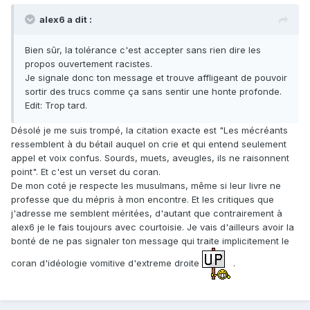
alex6 a dit :
Bien sûr, la tolérance c'est accepter sans rien dire les
propos ouvertement racistes.
Je signale donc ton message et trouve affligeant de pouvoir
sortir des trucs comme ça sans sentir une honte profonde.
Edit: Trop tard.
Désolé je me suis trompé, la citation exacte est "Les mécréants
ressemblent à du bétail auquel on crie et qui entend seulement
appel et voix confus. Sourds, muets, aveugles, ils ne raisonnent
point". Et c'est un verset du coran.
De mon coté je respecte les musulmans, même si leur livre ne
professe que du mépris à mon encontre. Et les critiques que
j'adresse me semblent méritées, d'autant que contrairement à
alex6 je le fais toujours avec courtoisie. Je vais d'ailleurs avoir la
bonté de ne pas signaler ton message qui traite implicitement le
coran d'idéologie vomitive d'extreme droite
.