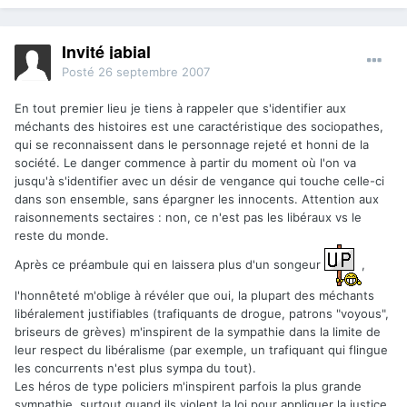
Invité jabial
Posté
26 septembre 2007
En tout premier lieu je tiens à rappeler que s'identifier aux
méchants des histoires est une caractéristique des sociopathes,
qui se reconnaissent dans le personnage rejeté et honni de la
société. Le danger commence à partir du moment où l'on va
jusqu'à s'identifier avec un désir de vengance qui touche celle-ci
dans son ensemble, sans épargner les innocents. Attention aux
raisonnements sectaires : non, ce n'est pas les libéraux vs le
reste du monde.
Après ce préambule qui en laissera plus d'un songeur
,
l'honnêteté m'oblige à révéler que oui, la plupart des méchants
libéralement justifiables (trafiquants de drogue, patrons "voyous",
briseurs de grèves) m'inspirent de la sympathie dans la limite de
leur respect du libéralisme (par exemple, un trafiquant qui flingue
les concurrents n'est plus sympa du tout).
Les héros de type policiers m'inspirent parfois la plus grande
sympathie, surtout quand ils violent la loi pour appliquer la justice