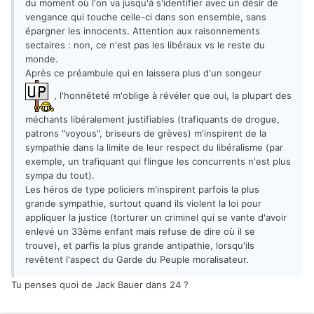
du moment où l'on va jusqu'à s'identifier avec un désir de
vengance qui touche celle-ci dans son ensemble, sans
épargner les innocents. Attention aux raisonnements
sectaires : non, ce n'est pas les libéraux vs le reste du
monde.
Après ce préambule qui en laissera plus d'un songeur
, l'honnêteté m'oblige à révéler que oui, la plupart des
méchants libéralement justifiables (trafiquants de drogue,
patrons "voyous", briseurs de grèves) m'inspirent de la
sympathie dans la limite de leur respect du libéralisme (par
exemple, un trafiquant qui flingue les concurrents n'est plus
sympa du tout).
Les héros de type policiers m'inspirent parfois la plus
grande sympathie, surtout quand ils violent la loi pour
appliquer la justice (torturer un criminel qui se vante d'avoir
enlevé un 33ème enfant mais refuse de dire où il se
trouve), et parfis la plus grande antipathie, lorsqu'ils
revêtent l'aspect du Garde du Peuple moralisateur.
Tu penses quoi de Jack Bauer dans 24 ?