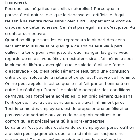
financiers).
Pourquoi les inégalités sont-elles naturelles? Parce que la
pauvreté est naturelle et que la richesse est artificielle. A qui
réussit à se rendre riche sans voler autrui, appartient le droit de
disposer de cette richesse. Ce n'est pas égal, mais c'est juste. Au
créateur son oeuvre.
Quand on dit que sans les entrepreneurs la plupart des gens
seraient infoutus de faire quoi que ce soit de leur vie à part
cultiver la terre pour avoir juste de quoi manger, les gens vous
regarde comme si vous êtiez un extraterrestre. J'ai même lu sous
la plume de libéraux aveuglés que le salariat était une forme
d'esclavage - or, c'est précisément le résultat d'une confusion
entre ce qui relève de la nature et ce qui est l'oeuvre de l'homme.
On ne peut appeler injustice que le mal fait par un homme à un
autre. La réalité qui "force" le salarié à accepter des conditions
de travail, pas forcément agréables, c'est précisément que sans
l'entreprise, il aurait des conditions de travail infiniment pires.
Tout le crime des employeurs est de proposer une amélioration
pas assez importante aux yeux de bourgeois habitués à un
confort qui est précisément dû à a libre-entreprise.
Le salarié n'est pas plus esclave de son employeur parce qu'il en
a besoin pour gagner plus que le strict minimum (aujourd'hui
assuré par l'Etat sans même avoir à cultiver la terre) que le