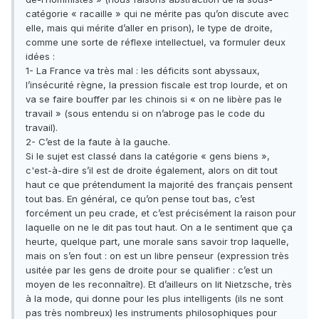
catégorie « racaille » qui ne mérite pas qu’on discute avec
elle, mais qui mérite d’aller en prison), le type de droite,
comme une sorte de réflexe intellectuel, va formuler deux
idées :
1- La France va très mal : les déficits sont abyssaux,
l’insécurité règne, la pression fiscale est trop lourde, et on
va se faire bouffer par les chinois si « on ne libère pas le
travail » (sous entendu si on n’abroge pas le code du
travail).
2- C’est de la faute à la gauche.
Si le sujet est classé dans la catégorie « gens biens »,
c'est-à-dire s’il est de droite également, alors on dit tout
haut ce que prétendument la majorité des français pensent
tout bas. En général, ce qu’on pense tout bas, c’est
forcément un peu crade, et c’est précisément la raison pour
laquelle on ne le dit pas tout haut. On a le sentiment que ça
heurte, quelque part, une morale sans savoir trop laquelle,
mais on s’en fout : on est un libre penseur (expression très
usitée par les gens de droite pour se qualifier : c’est un
moyen de les reconnaître). Et d’ailleurs on lit Nietzsche, très
à la mode, qui donne pour les plus intelligents (ils ne sont
pas très nombreux) les instruments philosophiques pour