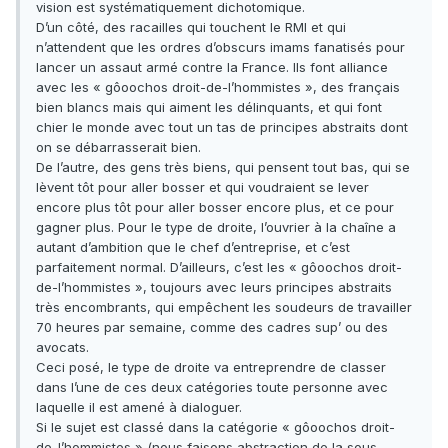
vision est systématiquement dichotomique.
D’un côté, des racailles qui touchent le RMI et qui
n’attendent que les ordres d’obscurs imams fanatisés pour
lancer un assaut armé contre la France. Ils font alliance
avec les « gôoochos droit-de-l’hommistes », des français
bien blancs mais qui aiment les délinquants, et qui font
chier le monde avec tout un tas de principes abstraits dont
on se débarrasserait bien.
De l’autre, des gens très biens, qui pensent tout bas, qui se
lèvent tôt pour aller bosser et qui voudraient se lever
encore plus tôt pour aller bosser encore plus, et ce pour
gagner plus. Pour le type de droite, l’ouvrier à la chaîne a
autant d’ambition que le chef d’entreprise, et c’est
parfaitement normal. D’ailleurs, c’est les « gôoochos droit-
de-l’hommistes », toujours avec leurs principes abstraits
très encombrants, qui empêchent les soudeurs de travailler
70 heures par semaine, comme des cadres sup’ ou des
avocats.
Ceci posé, le type de droite va entreprendre de classer
dans l’une de ces deux catégories toute personne avec
laquelle il est amené à dialoguer.
Si le sujet est classé dans la catégorie « gôoochos droit-
de-l’hommistes » (nous faisons abstraction de la sous-