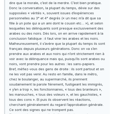
dire que la morale, c’est de la merdre. C’est bien pratique.
Donc la conversation, la plupart du temps, dévie sur des
supposées « vérités », souvent issues d’expériences
personnelles au 3° et 4° degrés (« un mec m’a dit que sa
fille à un pote qui a un ami dont le cousin etc… »), et selon
lesquelles les délinquants sont presque exclusivement des
arabes ou des noirs. Dès lors, on en arrive rapidement à la
conclusion fatidique : il faut virer les arabes et les noirs.
Malheureusement, il s’avère que la plupart du temps ils sont
français depuis plusieurs générations. Donc on va s’en
prendre aux arabes et aux noirs qui n’ont strictement rien à
voir avec la délinquance mais qui, puisqu’ils sont arabes ou
noirs, vont prendre pour les autres : les sans-papiers.
Bref, méfiez-vous des gens de droite : ils sont partout et on
ne les voit pas venir. Au resto en famille, dans le métro,
chez le boulanger, au supermarché, ils prennent
soudainement la parole fièrement, fustigeant les immigrés,
« y’en a trop », les fonctionnaires, « tous des branleurs »,
les manouches, « tous des voleurs », et les gauchistes, «
tous des cons ». Et puis ils observent les réactions,
cherchant généralement du regard l’approbation générale.
Ce sont des signes qui ne trompent pas.