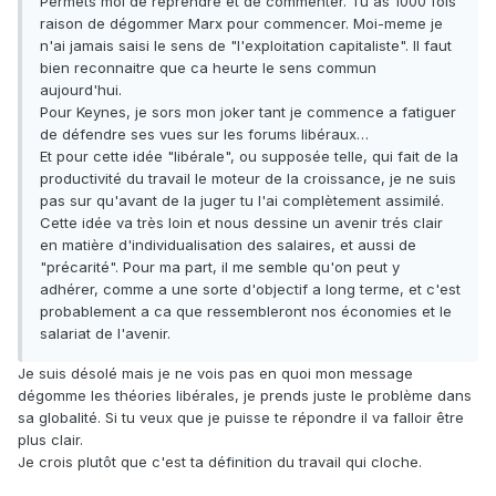
Permets moi de reprendre et de commenter. Tu as 1000 fois
raison de dégommer Marx pour commencer. Moi-meme je
n'ai jamais saisi le sens de "l'exploitation capitaliste". Il faut
bien reconnaitre que ca heurte le sens commun
aujourd'hui.
Pour Keynes, je sors mon joker tant je commence a fatiguer
de défendre ses vues sur les forums libéraux…
Et pour cette idée "libérale", ou supposée telle, qui fait de la
productivité du travail le moteur de la croissance, je ne suis
pas sur qu'avant de la juger tu l'ai complètement assimilé.
Cette idée va très loin et nous dessine un avenir trés clair
en matière d'individualisation des salaires, et aussi de
"précarité". Pour ma part, il me semble qu'on peut y
adhérer, comme a une sorte d'objectif a long terme, et c'est
probablement a ca que ressembleront nos économies et le
salariat de l'avenir.
Je suis désolé mais je ne vois pas en quoi mon message
dégomme les théories libérales, je prends juste le problème dans
sa globalité. Si tu veux que je puisse te répondre il va falloir être
plus clair.
Je crois plutôt que c'est ta définition du travail qui cloche.